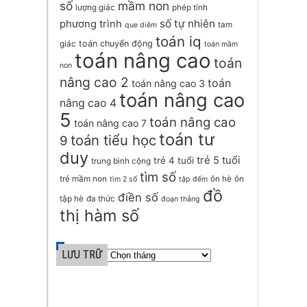
số
mầm non
lượng giác
phép tính
số tự nhiên
phương trình
tam
que diêm
toán iq
toán chuyển động
giác
toán mầm
toán nâng cao
toán
non
nâng cao 2
toán
toán nâng cao 3
toán nâng cao
nâng cao 4
5
toán nâng cao
toán nâng cao 7
toán tư
toán tiểu học
9
duy
trẻ 5 tuổi
trẻ 4 tuổi
trung bình cộng
tìm số
trẻ mầm non
ôn hè
ôn
tìm 2 số
tập đếm
đồ
điền số
tập hè
đa thức
đoạn thẳng
thị hàm số
LƯU TRỮ