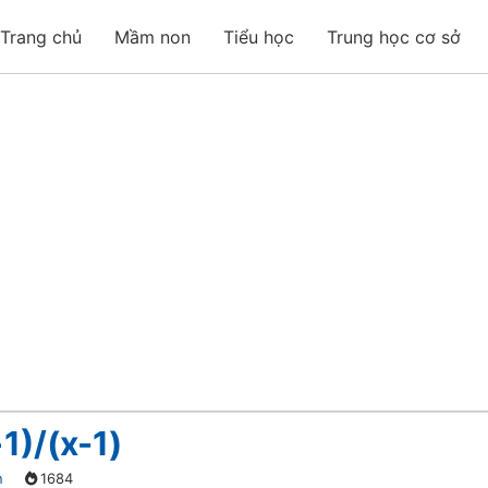
Trang chủ
Mầm non
Tiểu học
Trung học cơ sở
1)/(x-1)
n
1684