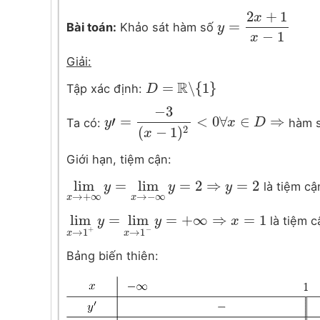
2
+
1
x
=
Bài toán:
Khảo sát hàm số
y
y
=
2
x
+
1
x
−
1
−
1
x
Giải:
R
=
∖
{
1
}
Tập xác định:
D
D
=
R
∖
{
1
}
−
3
′
=
<
0
∀
∈
⇒
Ta có:
hàm s
y
y
′
=
−
3
(
x
−
1
)
2
<
0
∀
x
∈
D
⇒
x
D
(
−
1
)
2
x
Giới hạn, tiệm cận:
lim
=
lim
=
2
⇒
=
2
là tiệm cậ
lim
x
→
+
y
∞
y
=
lim
x
→
−
y
∞
y
=
2
⇒
y
=
y
2
→
+
∞
→
−
∞
x
x
lim
=
lim
=
+
∞
⇒
=
1
là tiệm c
lim
x
→
y
1
+
y
=
lim
x
→
y
1
−
y
=
+
∞
⇒
x
=
x
1
+
−
→
1
→
1
x
x
Bảng biến thiên: