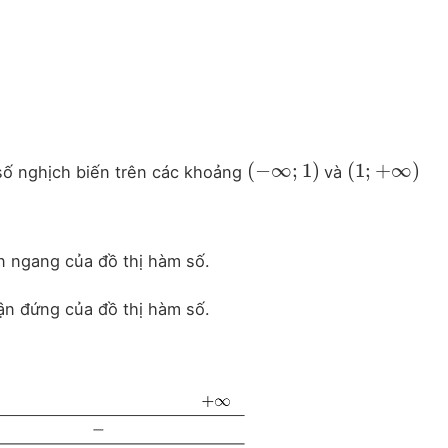
(
−
∞
;
1
)
(
1
;
+
∞
)
ố nghịch biến trên các khoảng
và
(
−
∞
;
1
)
(
1
;
+
∞
)
n ngang của đồ thị hàm số.
ận đứng của đồ thị hàm số.