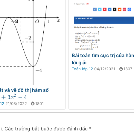
Bài toán tìm cực trị của hà
lời giải
Toán lớp 12
04/12/2021
1307
t và vẽ đồ thị hàm số
2
+
3
−
4
3
x
2
−
4
x
 12
21/08/2022
1801
i.
Các trường bắt buộc được đánh dấu
*