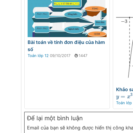
Bài toán về tính đơn điệu của hàm
số
Toán lớp 12
09/10/2017
1447
Khảo sá
3
=
y
=
x
3
+
y
x
Toán lớp
Để lại một bình luận
Email của bạn sẽ không được hiển thị công kha