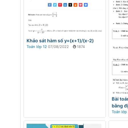
Khảo sát hàm số y=(x+1)/(x-2)
Toán lớp 12
07/08/2022
1874
Bài to
bằng đ
Toán lớp