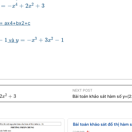
4
2
=
−
+
2
+
3
=
−
x
4
+
2
x
2
+
3
x
x
y = ax4+bx2+c
3
2
−
1
=
−
+
3
−
1
và
y
=
−
x
3
+
3
x
2
−
1
y
x
x
NEXT POST
2
2
+
3
Bài toán khảo sát hàm số y=(2x
3
x