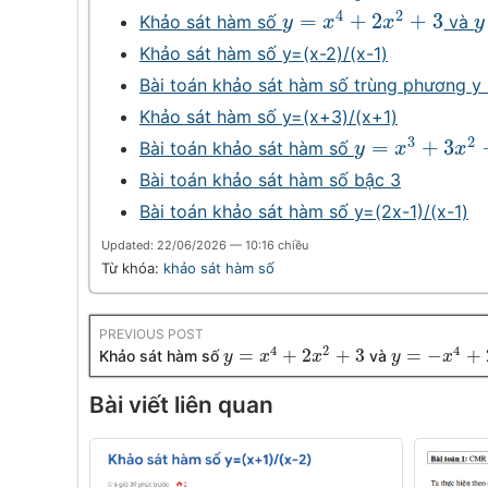
4
2
=
+
2
+
3
Khảo sát hàm số
và
y
=
x
4
+
2
x
2
+
3
y
y
x
x
y
Khảo sát hàm số y=(x-2)/(x-1)
Bài toán khảo sát hàm số trùng phương 
Khảo sát hàm số y=(x+3)/(x+1)
3
2
=
+
3
Bài toán khảo sát hàm số
y
=
x
3
+
3
x
2
−
1
y
x
x
Bài toán khảo sát hàm số bậc 3
Bài toán khảo sát hàm số y=(2x-1)/(x-1)
Updated: 22/06/2026 — 10:16 chiều
Từ khóa:
khảo sát hàm số
PREVIOUS POST
4
2
4
=
+
2
+
3
=
−
+
Khảo sát hàm số
và
y
y
=
x
4
x
+
2
x
2
+
3
x
y
y
=
−
x
4
+
x
2
x
2
+
Bài viết liên quan