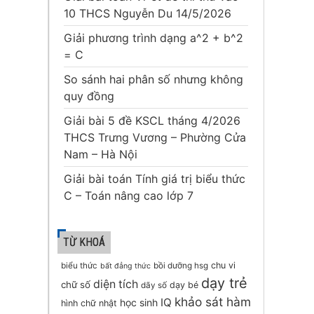
10 THCS Nguyễn Du 14/5/2026
Giải phương trình dạng a^2 + b^2
= C
So sánh hai phân số nhưng không
quy đồng
Giải bài 5 đề KSCL tháng 4/2026
THCS Trưng Vương – Phường Cửa
Nam – Hà Nội
Giải bài toán Tính giá trị biểu thức
C – Toán nâng cao lớp 7
TỪ KHOÁ
chu vi
biểu thức
bồi dưỡng hsg
bất đẳng thức
dạy trẻ
diện tích
chữ số
dạy bé
dãy số
khảo sát hàm
IQ
học sinh
hình chữ nhật