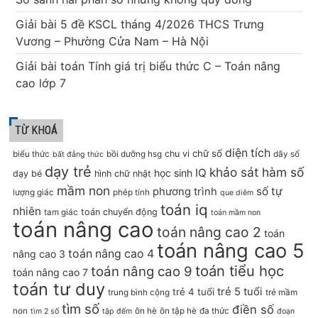
Giải bài 5 đề KSCL tháng 4/2026 THCS Trưng
Vương – Phường Cửa Nam – Hà Nội
Giải bài toán Tính giá trị biểu thức C – Toán nâng
cao lớp 7
TỪ KHOÁ
diện tích
chữ số
chu vi
biểu thức
bồi dưỡng hsg
dãy số
bất đẳng thức
dạy trẻ
khảo sát hàm số
IQ
học sinh
dạy bé
hình chữ nhật
mầm non
số tự
phương trình
lượng giác
phép tính
que diêm
toán iq
nhiên
toán chuyển động
tam giác
toán mầm non
toán nâng cao
toán nâng cao 2
toán
toán nâng cao 5
toán nâng cao 4
nâng cao 3
toán tiểu học
toán nâng cao 9
toán nâng cao 7
toán tư duy
trẻ 5 tuổi
trẻ 4 tuổi
trung bình cộng
trẻ mầm
tìm số
điền số
non
ôn hè
ôn tập hè
đa thức
tìm 2 số
tập đếm
đoạn