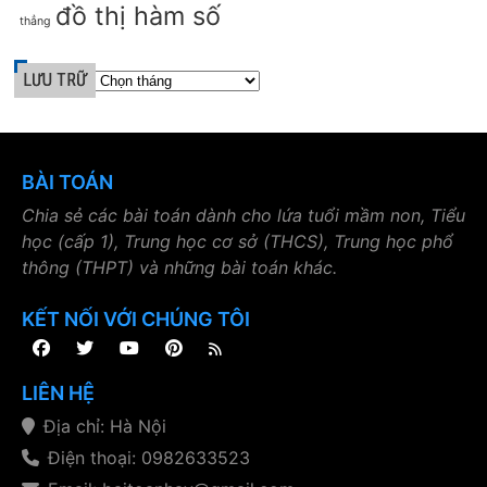
đồ thị hàm số
thẳng
LƯU TRỮ
BÀI TOÁN
Chia sẻ các bài toán dành cho lứa tuổi mầm non, Tiểu
học (cấp 1), Trung học cơ sở (THCS), Trung học phổ
thông (THPT) và những bài toán khác.
KẾT NỐI VỚI CHÚNG TÔI
LIÊN HỆ
Địa chỉ: Hà Nội
Điện thoại: 0982633523