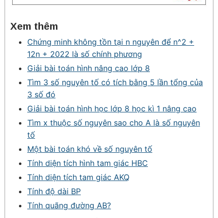
Xem thêm
Chứng minh không tồn tại n nguyên để n^2 +
12n + 2022 là số chính phương
Giải bài toán hình nâng cao lớp 8
Tìm 3 số nguyên tố có tích bằng 5 lần tổng của
3 số đó
Giải bài toán hình học lớp 8 học kì 1 nâng cao
Tìm x thuộc số nguyên sao cho A là số nguyên
tố
Một bài toán khó về số nguyên tố
Tính diện tích hình tam giác HBC
Tính diện tích tam giác AKQ
Tính độ dài BP
Tính quãng đường AB?