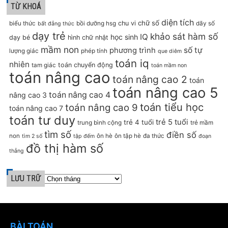
TỪ KHOÁ
diện tích
chữ số
chu vi
biểu thức
bồi dưỡng hsg
dãy số
bất đẳng thức
dạy trẻ
khảo sát hàm số
IQ
học sinh
dạy bé
hình chữ nhật
mầm non
số tự
phương trình
lượng giác
phép tính
que diêm
toán iq
nhiên
toán chuyển động
tam giác
toán mầm non
toán nâng cao
toán nâng cao 2
toán
toán nâng cao 5
toán nâng cao 4
nâng cao 3
toán tiểu học
toán nâng cao 9
toán nâng cao 7
toán tư duy
trẻ 5 tuổi
trẻ 4 tuổi
trung bình cộng
trẻ mầm
tìm số
điền số
non
ôn hè
ôn tập hè
đa thức
tìm 2 số
tập đếm
đoạn
đồ thị hàm số
thẳng
LƯU TRỮ
BÀI TOÁN