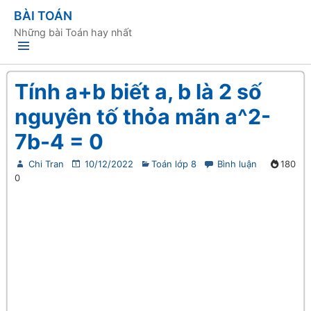
BÀI TOÁN
Những bài Toán hay nhất
Tính a+b biết a, b là 2 số
nguyên tố thỏa mãn a^2-
7b-4 = 0
Chi Tran
10/12/2022
Toán lớp 8
Bình luận
180
0