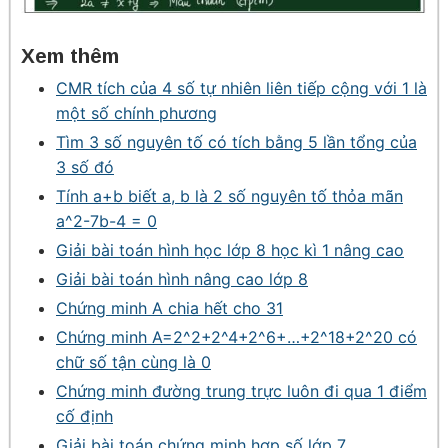
Xem thêm
CMR tích của 4 số tự nhiên liên tiếp cộng với 1 là
một số chính phương
Tìm 3 số nguyên tố có tích bằng 5 lần tổng của
3 số đó
Tính a+b biết a, b là 2 số nguyên tố thỏa mãn
a^2-7b-4 = 0
Giải bài toán hình học lớp 8 học kì 1 nâng cao
Giải bài toán hình nâng cao lớp 8
Chứng minh A chia hết cho 31
Chứng minh A=2^2+2^4+2^6+…+2^18+2^20 có
chữ số tận cùng là 0
Chứng minh đường trung trực luôn đi qua 1 điểm
cố định
Giải bài toán chứng minh hợp số lớp 7