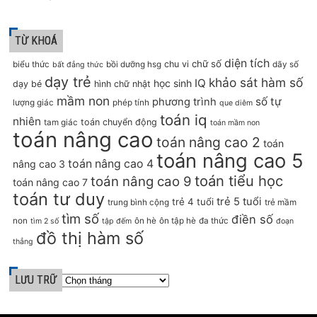
TỪ KHOÁ
diện tích
chữ số
chu vi
biểu thức
bồi dưỡng hsg
dãy số
bất đẳng thức
dạy trẻ
khảo sát hàm số
IQ
học sinh
dạy bé
hình chữ nhật
mầm non
số tự
phương trình
lượng giác
phép tính
que diêm
toán iq
nhiên
toán chuyển động
tam giác
toán mầm non
toán nâng cao
toán nâng cao 2
toán
toán nâng cao 5
toán nâng cao 4
nâng cao 3
toán tiểu học
toán nâng cao 9
toán nâng cao 7
toán tư duy
trẻ 5 tuổi
trẻ 4 tuổi
trung bình cộng
trẻ mầm
tìm số
điền số
non
ôn hè
ôn tập hè
đa thức
tìm 2 số
tập đếm
đoạn
đồ thị hàm số
thẳng
LƯU TRỮ