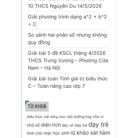
10 THCS Nguyễn Du 14/5/2026
Giải phương trình dạng a^2 + b^2
= C
So sánh hai phân số nhưng không
quy đồng
Giải bài 5 đề KSCL tháng 4/2026
THCS Trưng Vương – Phường Cửa
Nam – Hà Nội
Giải bài toán Tính giá trị biểu thức
C – Toán nâng cao lớp 7
TỪ KHOÁ
chu vi
biểu thức
bồi dưỡng hsg
bất đẳng thức
dạy trẻ
diện tích
chữ số
dạy bé
dãy số
khảo sát hàm
IQ
học sinh
hình chữ nhật