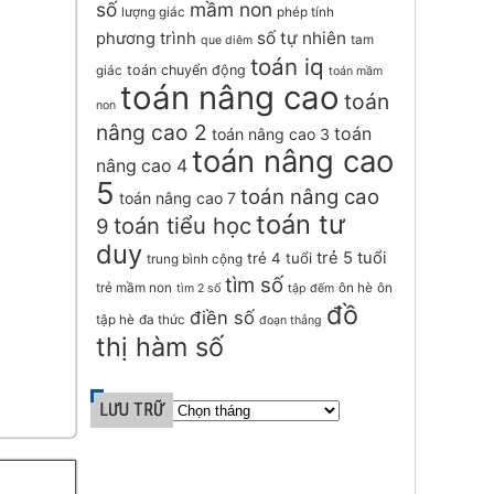
số
mầm non
lượng giác
phép tính
số tự nhiên
phương trình
tam
que diêm
toán iq
toán chuyển động
giác
toán mầm
toán nâng cao
toán
non
nâng cao 2
toán
toán nâng cao 3
toán nâng cao
nâng cao 4
5
toán nâng cao
toán nâng cao 7
toán tư
toán tiểu học
9
duy
trẻ 5 tuổi
trẻ 4 tuổi
trung bình cộng
tìm số
trẻ mầm non
ôn hè
ôn
tìm 2 số
tập đếm
đồ
điền số
tập hè
đa thức
đoạn thẳng
thị hàm số
LƯU TRỮ