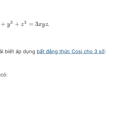
3
3
+
+
=
3
.
+
y
3
y
+
z
3
=
3
z
x
y
z
x
y
z
ải biết áp dụng
bất đẳng thức Cosi cho 3 số
:
 có: