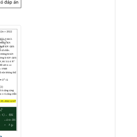
 có đáp án
n