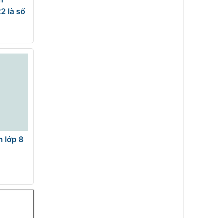
2 là số
n lớp 8