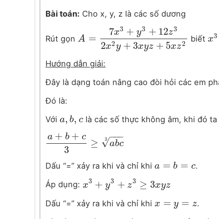
Bài toán:
Cho x, y, z là các số dương
3
3
3
7
+
+
12
x
y
z
3
=
Rút gọn
biết
A
A
=
7
x
3
+
y
3
+
12
z
3
2
x
2
y
+
3
x
y
z
+
5
x
z
2
x
x
3
2
+
3
+
5
2
2
x
y
x
y
z
x
z
Hướng dẫn giải:
Đây là dạng toán nâng cao đòi hỏi các em ph
Đó là:
,
,
Với
là các số thực không âm, khi đó ta
a
a
,
b
b
,
c
c
+
+
−
−
−
a
b
c
√
3
≥
a
+
b
+
c
3
≥
a
b
c
3
a
b
c
3
=
=
Dấu “=” xảy ra khi và chỉ khi
.
a
a
=
b
=
b
c
c
3
3
3
+
+
≥
3
Áp dụng:
x
x
3
+
y
3
y
+
z
3
≥
3
z
x
y
z
x
y
z
=
=
Dấu “=” xảy ra khi và chỉ khi
.
x
x
=
y
=
z
y
z