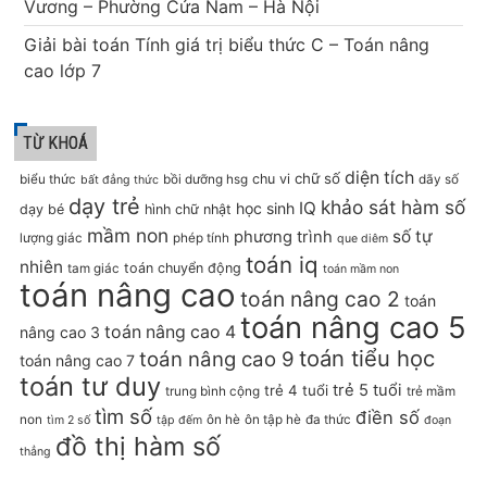
Vương – Phường Cửa Nam – Hà Nội
Giải bài toán Tính giá trị biểu thức C – Toán nâng
cao lớp 7
TỪ KHOÁ
diện tích
chữ số
chu vi
biểu thức
bồi dưỡng hsg
dãy số
bất đẳng thức
dạy trẻ
khảo sát hàm số
IQ
học sinh
dạy bé
hình chữ nhật
mầm non
số tự
phương trình
lượng giác
phép tính
que diêm
toán iq
nhiên
toán chuyển động
tam giác
toán mầm non
toán nâng cao
toán nâng cao 2
toán
toán nâng cao 5
toán nâng cao 4
nâng cao 3
toán tiểu học
toán nâng cao 9
toán nâng cao 7
toán tư duy
trẻ 5 tuổi
trẻ 4 tuổi
trung bình cộng
trẻ mầm
tìm số
điền số
non
ôn hè
ôn tập hè
đa thức
tìm 2 số
tập đếm
đoạn
đồ thị hàm số
thẳng