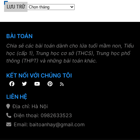
LƯU TRỮ
BÀI TOÁN
Chia sẻ các bài toán dành cho lứa tuổi mầm non, Tiểu
học (cấp 1), Trung học cơ sở (THCS), Trung học phổ
thông (THPT) và những bài toán khác.
KẾT NỐI VỚI CHÚNG TÔI
LIÊN HỆ
Địa chỉ: Hà Nội
Điện thoại: 0982633523
Email: baitoanhay@gmail.com