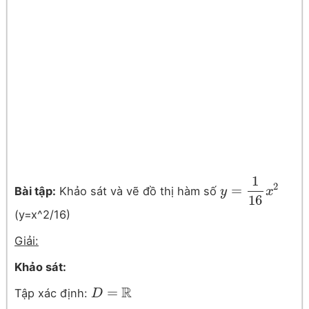
1
2
=
Bài tập:
Khảo sát và vẽ đồ thị hàm số
y
y
=
1
16
x
2
x
16
(y=x^2/16)
Giải:
Khảo sát:
R
=
Tập xác định:
D
D
=
R