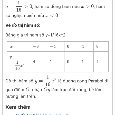
1
=
>
0
>
0
, hàm số đồng biến nếu
, hàm
a
a
=
1
16
>
0
x
x
>
0
16
<
0
số nghịch biến nếu
x
x
<
0
Vẽ đồ thị hàm số:
Bảng giá trị hàm số y=1/16x^2
−
8
−
4
0
4
8
x
x
−
8
−
4
0
4
8
y
y
=
1
16
x
2
4
1
0
1
4
1
4
1
0
1
4
2
=
x
16
1
2
=
Đồ thị hàm số
là đường cong Parabol đi
y
y
=
1
16
x
2
x
16
qua điểm
, nhận
làm trục đối xứng, bề lõm
O
O
O
O
y
y
hướng lên trên.
Xem thêm