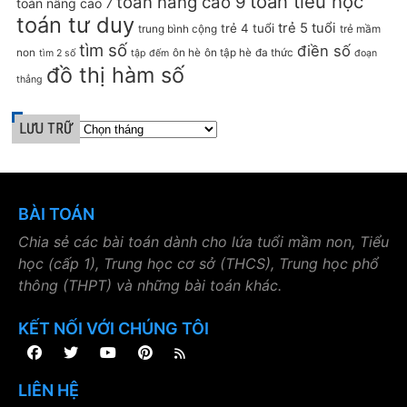
toán tiểu học
toán nâng cao 9
toán nâng cao 7
toán tư duy
trẻ 5 tuổi
trẻ 4 tuổi
trung bình cộng
trẻ mầm
tìm số
điền số
non
ôn hè
ôn tập hè
đa thức
tìm 2 số
tập đếm
đoạn
đồ thị hàm số
thẳng
LƯU TRỮ
BÀI TOÁN
Chia sẻ các bài toán dành cho lứa tuổi mầm non, Tiểu
học (cấp 1), Trung học cơ sở (THCS), Trung học phổ
thông (THPT) và những bài toán khác.
KẾT NỐI VỚI CHÚNG TÔI
LIÊN HỆ