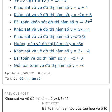
Vẽ đồ thị hàm số y = 2x – 3
Khảo sát và vẽ đồ thị hàm số y = x + 4
Khảo sát và vẽ đồ thị hàm số y = -2x + 5
2
=
2
Bài toán khảo sát đồ thị hàm số
y
=
2
x
2
y
x
Khảo sát và vẽ đồ thị hàm số y = 3x + 1
Khảo sát và vẽ đồ thị hàm số y=x^2/2
Hướng dẫn vẽ đồ thị hàm số y = -3x
Khảo sát và vẽ đồ thị hàm số y = 2x – 4
Bài toán vẽ đồ thị hàm số y = -x + 3
Giải bài toán vẽ đồ thị hàm số y = -x
Updated: 25/04/2022 — 8:31 chiều
Từ khóa:
đồ thị hàm số
PREVIOUS POST
Khảo sát và vẽ đồ thị hàm số y=1/3x^2
NEXT POST
Bài toán tìm vận tốc của tàu hỏa và ô tô