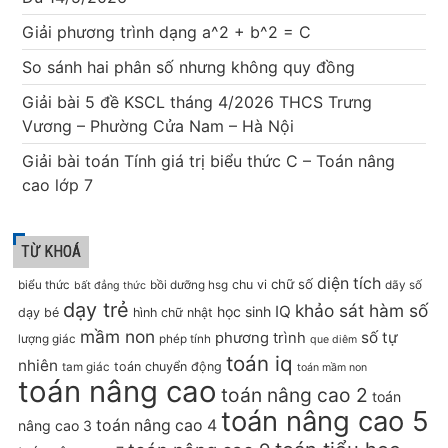
Giải phương trình dạng a^2 + b^2 = C
So sánh hai phân số nhưng không quy đồng
Giải bài 5 đề KSCL tháng 4/2026 THCS Trưng
Vương – Phường Cửa Nam – Hà Nội
Giải bài toán Tính giá trị biểu thức C – Toán nâng
cao lớp 7
TỪ KHOÁ
diện tích
chữ số
chu vi
biểu thức
bồi dưỡng hsg
dãy số
bất đẳng thức
dạy trẻ
khảo sát hàm số
IQ
học sinh
dạy bé
hình chữ nhật
mầm non
số tự
phương trình
lượng giác
phép tính
que diêm
toán iq
nhiên
toán chuyển động
tam giác
toán mầm non
toán nâng cao
toán nâng cao 2
toán
toán nâng cao 5
toán nâng cao 4
nâng cao 3