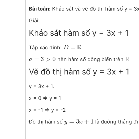
Bài toán:
Khảo sát và vẽ đồ thị hàm số y = 3x
Giải:
Khảo sát hàm số y = 3x + 1
R
=
Tập xác định:
D
D
=
R
R
=
3
>
0
nên hàm số đồng biến trên
a
a
=
3
>
0
R
Vẽ đồ thị hàm số y = 3x + 1
y = 3x + 1.
x = 0 ⇒ y = 1
x = -1 ⇒ y = -2
=
3
+
1
Đồ thị hàm số
là đường thẳng đ
y
y
=
3
x
+
x
1