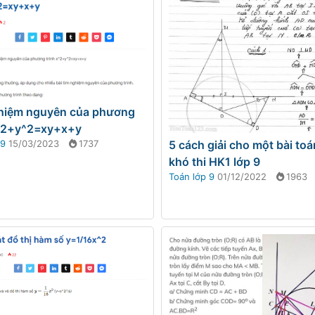
hiệm nguyên của phương
x^2+y^2=xy+x+y
5 cách giải cho một bài toá
 9
15/03/2023
1737
khó thi HK1 lớp 9
Toán lớp 9
01/12/2022
1963