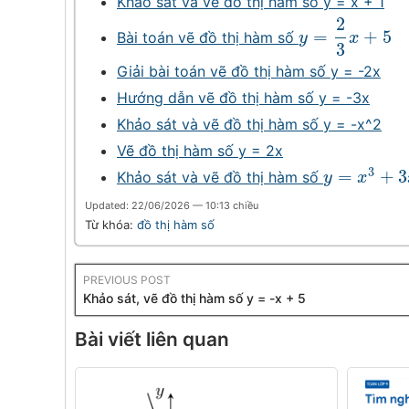
Khảo sát và vẽ đồ thị hàm số y = x + 1
2
=
+
5
Bài toán vẽ đồ thị hàm số
y
=
2
3
x
+
5
y
x
3
Giải bài toán vẽ đồ thị hàm số y = -2x
Hướng dẫn vẽ đồ thị hàm số y = -3x
Khảo sát và vẽ đồ thị hàm số y = -x^2
Vẽ đồ thị hàm số y = 2x
3
=
+
3
Khảo sát và vẽ đồ thị hàm số
y
=
x
3
+
3
x
2
−
y
x
Updated: 22/06/2026 — 10:13 chiều
Từ khóa:
đồ thị hàm số
PREVIOUS POST
Khảo sát, vẽ đồ thị hàm số y = -x + 5
Bài viết liên quan