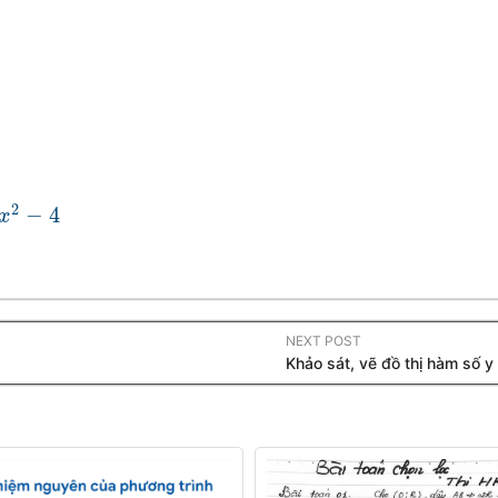
2
−
4
4
x
NEXT POST
Khảo sát, vẽ đồ thị hàm số y