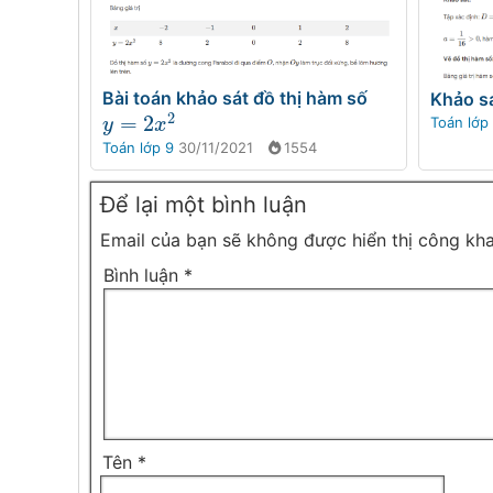
Bài toán khảo sát đồ thị hàm số
Khảo sá
2
=
2
Toán lớp
y
=
2
x
2
y
x
Toán lớp 9
30/11/2021
1554
Để lại một bình luận
Email của bạn sẽ không được hiển thị công kha
Bình luận
*
Tên
*