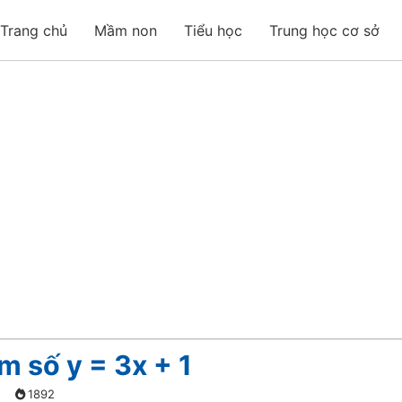
Trang chủ
Mầm non
Tiểu học
Trung học cơ sở
m số y = 3x + 1
1892