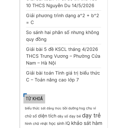
10 THCS Nguyễn Du 14/5/2026
Giải phương trình dạng a^2 + b^2
= C
So sánh hai phân số nhưng không
quy đồng
Giải bài 5 đề KSCL tháng 4/2026
THCS Trưng Vương – Phường Cửa
Nam – Hà Nội
Giải bài toán Tính giá trị biểu thức
C – Toán nâng cao lớp 7
TỪ KHOÁ
chu vi
biểu thức
bồi dưỡng hsg
bất đẳng thức
dạy trẻ
diện tích
chữ số
dạy bé
dãy số
khảo sát hàm
IQ
học sinh
hình chữ nhật