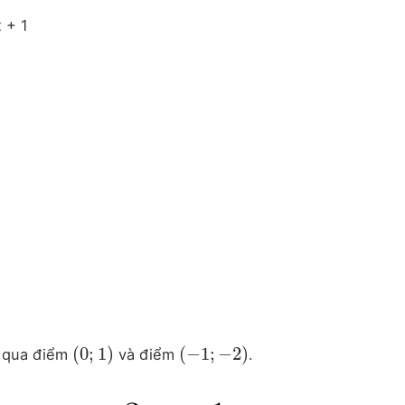
 + 1
(
0
;
1
)
(
−
1
;
−
2
)
i qua điểm
và điểm
.
(
0
;
1
)
(
−
1
;
−
2
)