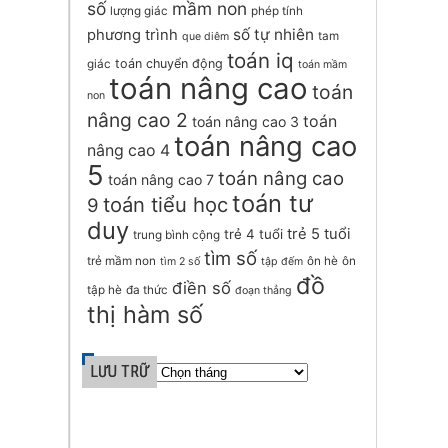
số
mầm non
lượng giác
phép tính
số tự nhiên
phương trình
tam
que diêm
toán iq
toán chuyển động
giác
toán mầm
toán nâng cao
toán
non
nâng cao 2
toán
toán nâng cao 3
toán nâng cao
nâng cao 4
5
toán nâng cao
toán nâng cao 7
toán tư
toán tiểu học
9
duy
trẻ 5 tuổi
trẻ 4 tuổi
trung bình cộng
tìm số
trẻ mầm non
ôn hè
ôn
tìm 2 số
tập đếm
đồ
điền số
tập hè
đa thức
đoạn thẳng
thị hàm số
LƯU TRỮ