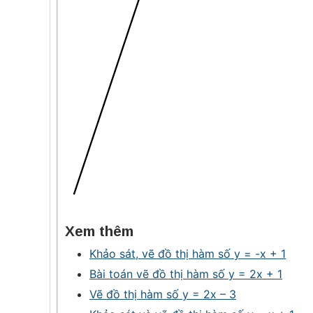
Xem thêm
Khảo sát, vẽ đồ thị hàm số y = -x + 1
Bài toán vẽ đồ thị hàm số y = 2x + 1
Vẽ đồ thị hàm số y = 2x – 3