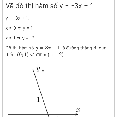
Vẽ đồ thị hàm số y = -3x + 1
y = -3x + 1.
x = 0 ⇒ y = 1
x = 1 ⇒ y = -2
=
3
+
1
Đồ thị hàm số
là đường thẳng đi qua
y
y
=
3
x
+
x
1
(
0
;
1
)
(
1
;
−
2
)
điểm
và điểm
.
(
0
;
1
)
(
1
;
−
2
)