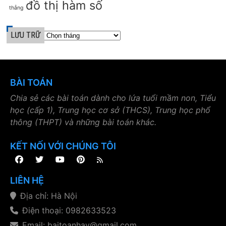
đồ thị hàm số
thẳng
LƯU TRỮ
BÀI TOÁN
Chia sẻ các bài toán dành cho lứa tuổi mầm non, Tiểu
học (cấp 1), Trung học cơ sở (THCS), Trung học phổ
thông (THPT) và những bài toán khác.
KẾT NỐI VỚI CHÚNG TÔI
LIÊN HỆ
Địa chỉ: Hà Nội
Điện thoại: 0982633523
Email: baitoanhay@gmail.com