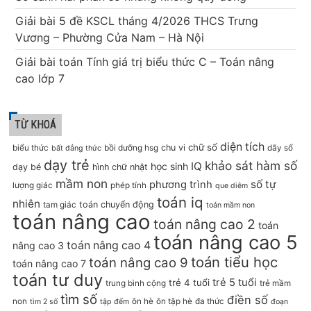
Giải bài 5 đề KSCL tháng 4/2026 THCS Trưng
Vương – Phường Cửa Nam – Hà Nội
Giải bài toán Tính giá trị biểu thức C – Toán nâng
cao lớp 7
TỪ KHOÁ
diện tích
chữ số
chu vi
biểu thức
bồi dưỡng hsg
dãy số
bất đẳng thức
dạy trẻ
khảo sát hàm số
IQ
học sinh
dạy bé
hình chữ nhật
mầm non
số tự
phương trình
lượng giác
phép tính
que diêm
toán iq
nhiên
toán chuyển động
tam giác
toán mầm non
toán nâng cao
toán nâng cao 2
toán
toán nâng cao 5
toán nâng cao 4
nâng cao 3
toán tiểu học
toán nâng cao 9
toán nâng cao 7
toán tư duy
trẻ 5 tuổi
trẻ 4 tuổi
trung bình cộng
trẻ mầm
tìm số
điền số
non
ôn hè
ôn tập hè
đa thức
tìm 2 số
tập đếm
đoạn