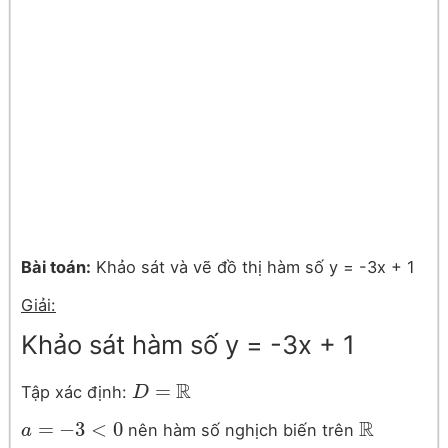
Bài toán:
Khảo sát và vẽ đồ thị hàm số y = -3x + 1
Giải:
Khảo sát hàm số y = -3x + 1
R
=
Tập xác định:
D
D
=
R
R
=
−
3
<
0
nên hàm số nghịch biến trên
a
a
=
−
3
<
0
R