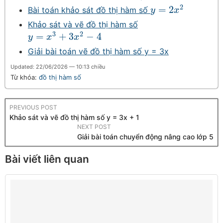
2
=
2
Bài toán khảo sát đồ thị hàm số
y
=
2
x
2
y
x
Khảo sát và vẽ đồ thị hàm số
3
2
=
+
3
−
4
y
=
x
3
+
3
x
2
−
4
y
x
x
Giải bài toán vẽ đồ thị hàm số y = 3x
Updated: 22/06/2026 — 10:13 chiều
Từ khóa:
đồ thị hàm số
PREVIOUS POST
Khảo sát và vẽ đồ thị hàm số y = 3x + 1
NEXT POST
Giải bài toán chuyển động nâng cao lớp 5
Bài viết liên quan