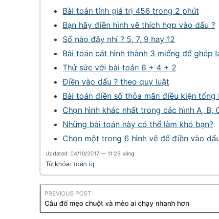
Bài toán tính giá trị 456 trong 2 phút
Bạn hãy điền hình vẽ thích hợp vào dấu ?
Số nào đây nhỉ ? 5, 7, 9 hay 12
Bài toán cắt hình thành 3 miếng để ghép l
Thử sức với bài toán 6 + 4 + 2
Điền vào dấu ? theo quy luật
Bài toán điền số thỏa mãn điều kiện tổng
Chọn hình khác nhất trong các hình A, B, C
Những bài toán này có thể làm khó bạn?
Chọn một trong 6 hình vẽ để điền vào dấ
Updated: 04/10/2017 — 11:29 sáng
Từ khóa:
toán iq
PREVIOUS POST
Câu đố mẹo chuột và mèo ai chạy nhanh hơn