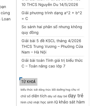
10 THCS Nguyễn Du 14/5/2026
 bạn
y cùng
Giải phương trình dạng a^2 + b^2
= C
n Loan
So sánh hai phân số nhưng không
quy đồng
Giải bài 5 đề KSCL tháng 4/2026
THCS Trưng Vương – Phường Cửa
Nam – Hà Nội
Giải bài toán Tính giá trị biểu thức
C – Toán nâng cao lớp 7
TỪ KHOÁ
chu vi
biểu thức
bồi dưỡng hsg
bất đẳng thức
dạy trẻ
diện tích
chữ số
dạy bé
dãy số
khảo sát hàm
IQ
học sinh
hình chữ nhật