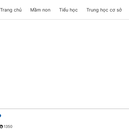
Trang chủ
Mầm non
Tiểu học
Trung học cơ sở
?
1350