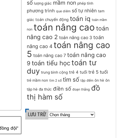
số
mầm non
lượng giác
phép tính
số tự nhiên
phương trình
tam
que diêm
toán iq
toán chuyển động
giác
toán mầm
toán nâng cao
toán
non
nâng cao 2
toán
toán nâng cao 3
toán nâng cao
nâng cao 4
5
toán nâng cao
toán nâng cao 7
toán tư
toán tiểu học
9
duy
trẻ 5 tuổi
trẻ 4 tuổi
trung bình cộng
tìm số
trẻ mầm non
ôn hè
ôn
tìm 2 số
tập đếm
đồ
điền số
tập hè
đa thức
đoạn thẳng
thị hàm số
LƯU TRỮ
đồng đội"