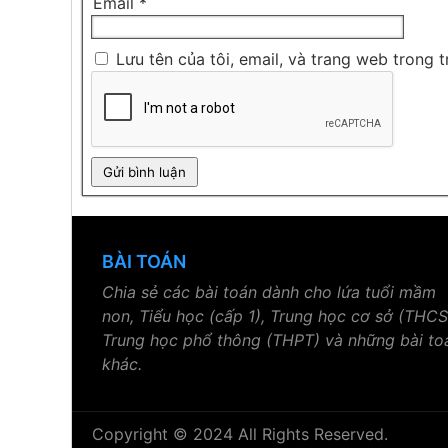
Email
*
Lưu tên của tôi, email, và trang web trong t
BÀI TOÁN
Chia sẻ các bài toán dành cho lứa tuổi mầm
non, Tiểu học (cấp 1), Trung học cơ sở (THCS
Trung học phổ thông (THPT) và những bài to
khác.
Copyright © 2024 All Rights Reserved.