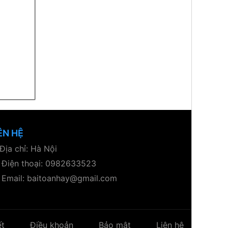
ÊN HỆ
Địa chỉ: Hà Nội
Điện thoại: 0982633523
Email: baitoanhay@gmail.com
ết
Điều khoản
Bảo mật
Liên hệ