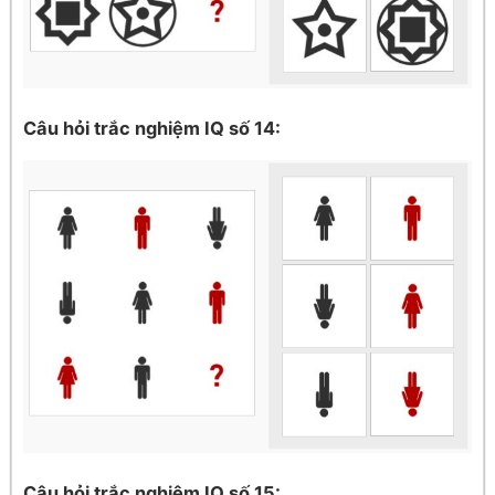
Câu hỏi trắc nghiệm IQ số 14:
Câu hỏi trắc nghiệm IQ số 15: