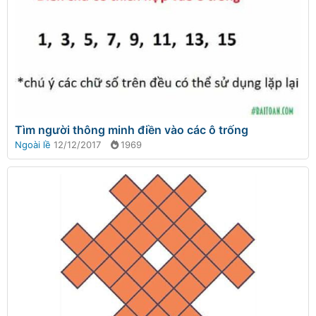
Tìm người thông minh điền vào các ô trống
Ngoài lề
12/12/2017
1969