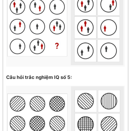
Câu hỏi trắc nghiệm IQ số 5: