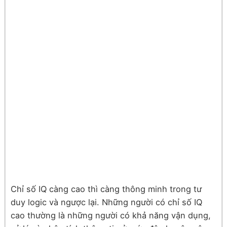
Chỉ số IQ càng cao thì càng thông minh trong tư
duy logic và ngược lại. Những người có chỉ số IQ
cao thường là những người có khả năng vận dụng,