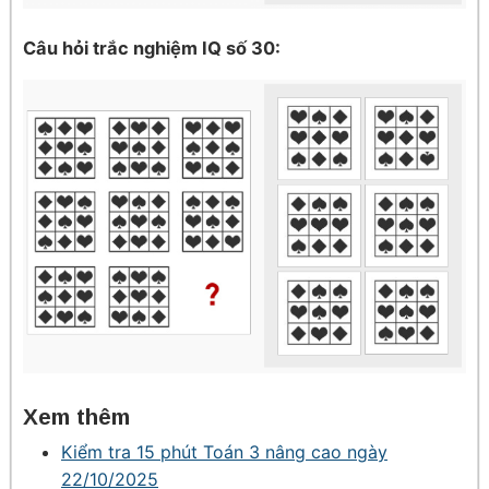
Câu hỏi trắc nghiệm IQ số 30:
Xem thêm
Kiểm tra 15 phút Toán 3 nâng cao ngày
22/10/2025