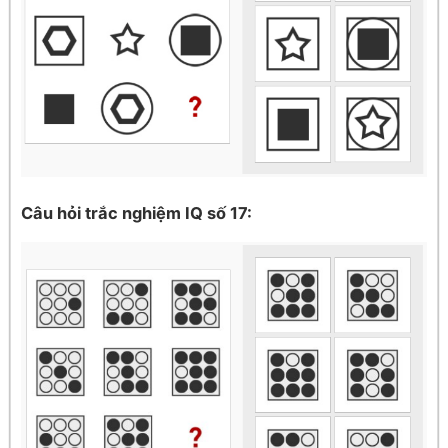
Câu hỏi trắc nghiệm IQ số 17: