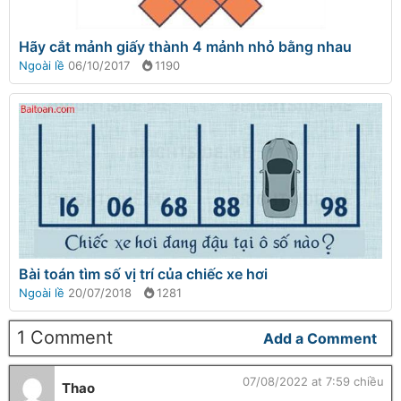
Hãy cắt mảnh giấy thành 4 mảnh nhỏ bằng nhau
Ngoài lề
06/10/2017
1190
Bài toán tìm số vị trí của chiếc xe hơi
Ngoài lề
20/07/2018
1281
1 Comment
Add a Comment
07/08/2022 at 7:59 chiều
Thao