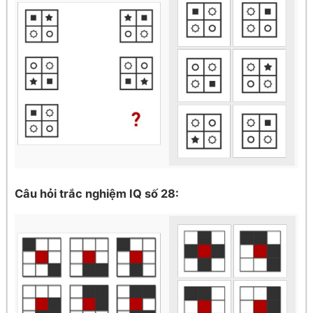
Câu hỏi trắc nghiệm IQ số 28: