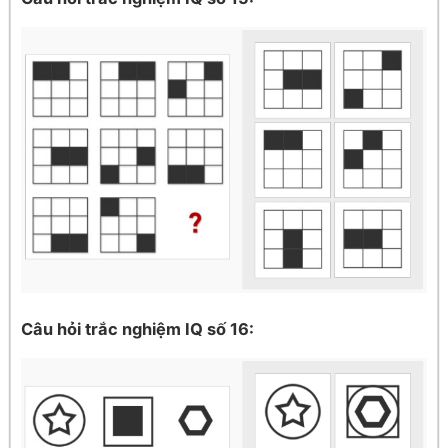
Câu hỏi trắc nghiệm IQ số 16: