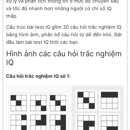
xử lý và phân tích thông tin ở mức độ chuyên sâu
và tốc độ nhanh hơn những người có chỉ số IQ
thấp.
Cấu trúc bài test IQ gồm 30 câu hỏi trắc nghiệm IQ
bằng hình ảnh, phân bổ câu hỏi từ dễ đến khó. Bắt
đầu làm bài test IQ thôi các bạn.
Hình ảnh các câu hỏi trắc nghiệm
IQ
Câu hỏi trắc nghiệm IQ số 1: