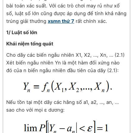
bài toán xác suất. Với các trò chơi may rủ như xổ
số, luật số lớn cũng được áp dụng để tính khả năng
trúng giải thưởng
xsmn thứ 7
rất chính xác.
1/ Luật số lớn
Khái niệm tổng quát
Cho dãy các biến ngẫu nhiên X1, X2, …, Xn, … (2.1)
Xét biến ngẫu nhiên Yn là một hàm đối xứng nào
đó của n biến ngẫu nhiên đầu tiên của dãy (2.1):
Nếu tồn tại một dãy các hằng số a1, a2, …, an, …
sao cho với mọi ε dương: