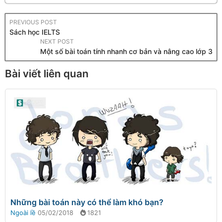
PREVIOUS POST
Sách học IELTS
NEXT POST
Một số bài toán tính nhanh cơ bản và nâng cao lớp 3
Bài viết liên quan
Những bài toán này có thể làm khó bạn?
Ngoài lề
05/02/2018
1821