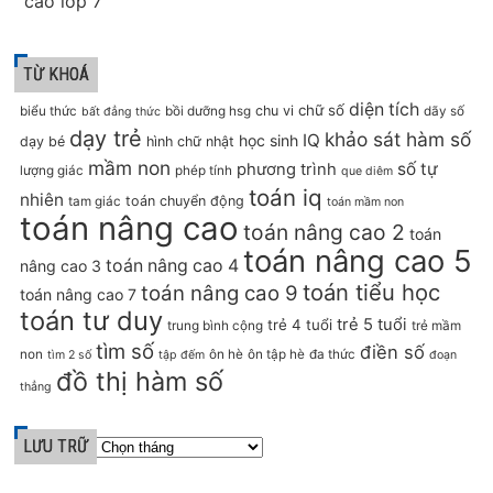
cao lớp 7
TỪ KHOÁ
diện tích
chữ số
chu vi
biểu thức
bồi dưỡng hsg
dãy số
bất đẳng thức
dạy trẻ
khảo sát hàm số
IQ
học sinh
dạy bé
hình chữ nhật
mầm non
số tự
phương trình
lượng giác
phép tính
que diêm
toán iq
nhiên
toán chuyển động
tam giác
toán mầm non
toán nâng cao
toán nâng cao 2
toán
toán nâng cao 5
toán nâng cao 4
nâng cao 3
toán tiểu học
toán nâng cao 9
toán nâng cao 7
toán tư duy
trẻ 5 tuổi
trẻ 4 tuổi
trung bình cộng
trẻ mầm
tìm số
điền số
non
ôn hè
ôn tập hè
đa thức
tìm 2 số
tập đếm
đoạn
đồ thị hàm số
thẳng
LƯU TRỮ