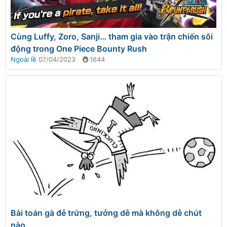
Cùng Luffy, Zoro, Sanji… tham gia vào trận chiến sôi
động trong One Piece Bounty Rush
Ngoài lề
07/04/2023
1644
Bài toán gà đẻ trứng, tưởng dễ mà không dễ chút
nào