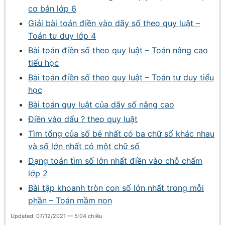
cơ bản lớp 6
Giải bài toán điền vào dãy số theo quy luật –
Toán tư duy lớp 4
Bài toán điền số theo quy luật – Toán nâng cao
tiểu học
Bài toán điền số theo quy luật – Toán tư duy tiểu
học
Bài toán quy luật của dãy số nâng cao
Điền vào dấu ? theo quy luật
Tìm tổng của số bé nhất có ba chữ số khác nhau
và số lớn nhất có một chữ số
Dạng toán tìm số lớn nhất điền vào chỗ chấm
lớp 2
Bài tập khoanh tròn con số lớn nhất trong mỗi
phần – Toán mầm non
Updated: 07/12/2021 — 5:04 chiều