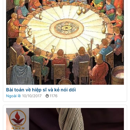
Bài toán về hiệp sĩ và kẻ nói dối
Ngoài lề
10/10/2017
1176