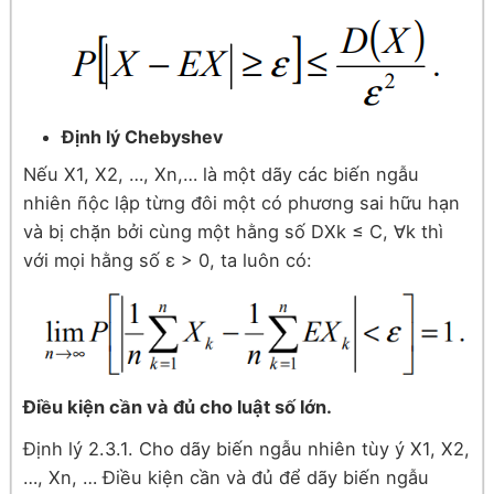
Định lý Chebyshev
Nếu X1, X2, …, Xn,… là một dãy các biến ngẫu
nhiên ñộc lập từng đôi một có phương sai hữu hạn
và bị chặn bởi cùng một hằng số DXk ≤ C, ∀k thì
với mọi hằng số ε > 0, ta luôn có:
Điều kiện cần và đủ cho luật số lớn.
Định lý 2.3.1. Cho dãy biến ngẫu nhiên tùy ý X1, X2,
…, Xn, … Điều kiện cần và đủ để dãy biến ngẫu