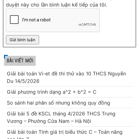
duyệt này cho lần bình luận kế tiếp của tôi.
BÀI VIẾT MỚI
Giải bài toán Vi-et đề thi thử vào 10 THCS Nguyễn
Du 14/5/2026
Giải phương trình dạng a^2 + b^2 = C
So sánh hai phân số nhưng không quy đồng
Giải bài 5 đề KSCL tháng 4/2026 THCS Trưng
Vương – Phường Cửa Nam – Hà Nội
Giải bài toán Tính giá trị biểu thức C – Toán nâng