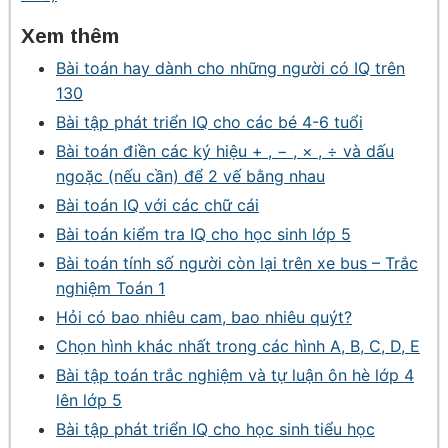
Xem thêm
Bài toán hay dành cho những người có IQ trên
130
Bài tập phát triển IQ cho các bé 4-6 tuổi
Bài toán điền các ký hiệu + , − , × , ÷ và dấu
ngoặc (nếu cần) để 2 vế bằng nhau
Bài toán IQ với các chữ cái
Bài toán kiểm tra IQ cho học sinh lớp 5
Bài toán tính số người còn lại trên xe bus – Trắc
nghiệm Toán 1
Hỏi có bao nhiêu cam, bao nhiêu quýt?
Chọn hình khác nhất trong các hình A, B, C, D, E
Bài tập toán trắc nghiệm và tự luận ôn hè lớp 4
lên lớp 5
Bài tập phát triển IQ cho học sinh tiểu học