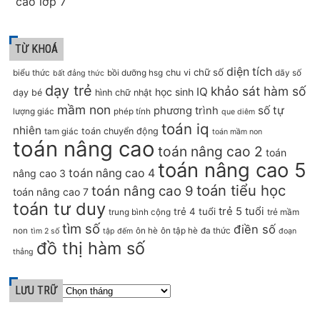
cao lớp 7
TỪ KHOÁ
diện tích
chữ số
chu vi
biểu thức
bồi dưỡng hsg
dãy số
bất đẳng thức
dạy trẻ
khảo sát hàm số
IQ
học sinh
dạy bé
hình chữ nhật
mầm non
số tự
phương trình
lượng giác
phép tính
que diêm
toán iq
nhiên
toán chuyển động
tam giác
toán mầm non
toán nâng cao
toán nâng cao 2
toán
toán nâng cao 5
toán nâng cao 4
nâng cao 3
toán tiểu học
toán nâng cao 9
toán nâng cao 7
toán tư duy
trẻ 5 tuổi
trẻ 4 tuổi
trung bình cộng
trẻ mầm
tìm số
điền số
non
ôn hè
ôn tập hè
đa thức
tìm 2 số
tập đếm
đoạn
đồ thị hàm số
thẳng
LƯU TRỮ