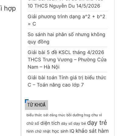
10 THCS Nguyễn Du 14/5/2026
hì hợp
Giải phương trình dạng a^2 + b^2
= C
So sánh hai phân số nhưng không
quy đồng
Giải bài 5 đề KSCL tháng 4/2026
THCS Trưng Vương – Phường Cửa
Nam – Hà Nội
Giải bài toán Tính giá trị biểu thức
C – Toán nâng cao lớp 7
TỪ KHOÁ
chu vi
biểu thức
bồi dưỡng hsg
bất đẳng thức
dạy trẻ
diện tích
chữ số
dạy bé
dãy số
khảo sát hàm
IQ
học sinh
hình chữ nhật