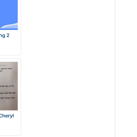
ong 2
Cheryl