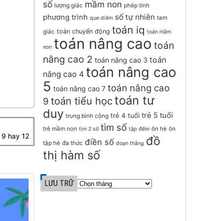
số
mầm non
lượng giác
phép tính
số tự nhiên
phương trình
tam
que diêm
toán iq
toán chuyển động
giác
toán mầm
toán nâng cao
toán
non
nâng cao 2
toán
toán nâng cao 3
toán nâng cao
nâng cao 4
5
toán nâng cao
toán nâng cao 7
toán tư
toán tiểu học
9
duy
trẻ 5 tuổi
trẻ 4 tuổi
trung bình cộng
tìm số
trẻ mầm non
ôn hè
ôn
tìm 2 số
tập đếm
, 9 hay 12
đồ
điền số
tập hè
đa thức
đoạn thẳng
thị hàm số
LƯU TRỮ