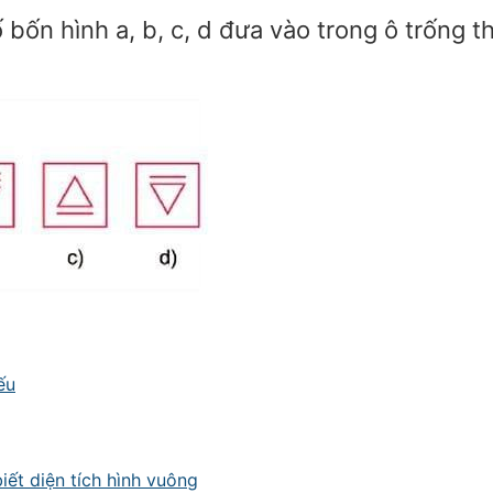
 bốn hình a, b, c, d đưa vào trong ô trống t
ếu
biết diện tích hình vuông