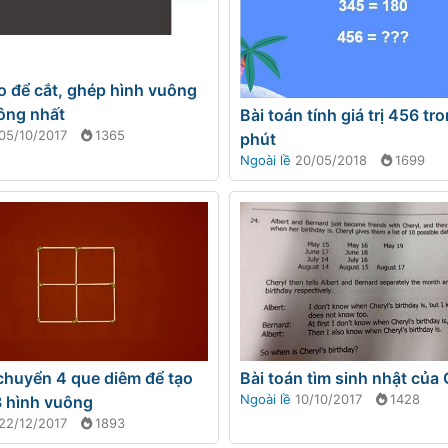
 để cắt, ghép hình vuông
công nhất
Bài toán tính giá trị 456 tr
05/10/2017
1365
phút
Ngoài lề
20/05/2018
1699
Bài toán tìm sinh nhật của 
chuyển 4 que diêm để tạo
Ngoài lề
10/10/2017
1428
3 hình vuông
22/12/2017
1893