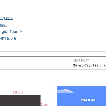
nâng cao
 cao
h giỏi Toán 9
 HK1 lớp 9
NEXT POST
Số nào đây nhỉ ? 5, 7