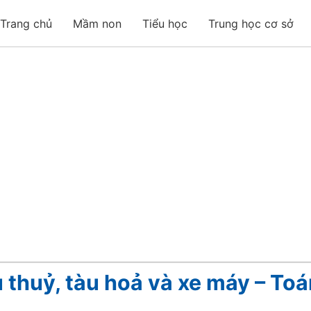
Trang chủ
Mầm non
Tiểu học
Trung học cơ sở
u thuỷ, tàu hoả và xe máy – To