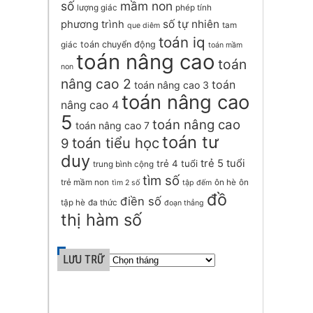
số
mầm non
lượng giác
phép tính
số tự nhiên
phương trình
tam
que diêm
toán iq
toán chuyển động
giác
toán mầm
toán nâng cao
toán
non
nâng cao 2
toán
toán nâng cao 3
toán nâng cao
nâng cao 4
5
toán nâng cao
toán nâng cao 7
toán tư
toán tiểu học
9
duy
trẻ 5 tuổi
trẻ 4 tuổi
trung bình cộng
tìm số
trẻ mầm non
ôn hè
ôn
tìm 2 số
tập đếm
đồ
điền số
tập hè
đa thức
đoạn thẳng
thị hàm số
LƯU TRỮ