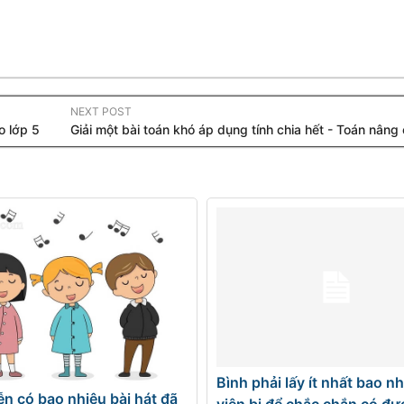
NEXT POST
o lớp 5
Giải một bài toán khó áp dụng tính chia hết - Toán nâng 
Bình phải lấy ít nhất bao n
ễn có bao nhiêu bài hát đã
viên bi để chắc chắn có đư