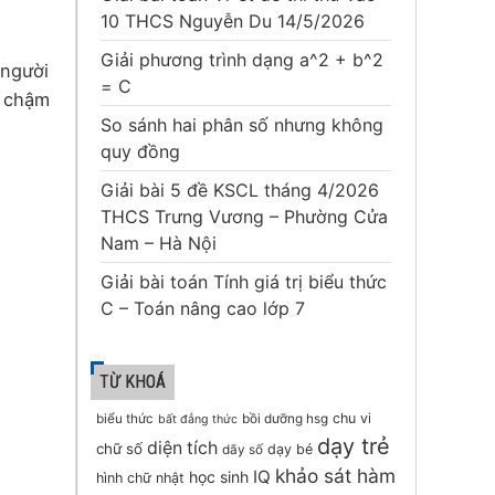
10 THCS Nguyễn Du 14/5/2026
Giải phương trình dạng a^2 + b^2
 người
= C
i chậm
So sánh hai phân số nhưng không
quy đồng
Giải bài 5 đề KSCL tháng 4/2026
THCS Trưng Vương – Phường Cửa
Nam – Hà Nội
Giải bài toán Tính giá trị biểu thức
C – Toán nâng cao lớp 7
TỪ KHOÁ
chu vi
biểu thức
bồi dưỡng hsg
bất đẳng thức
dạy trẻ
diện tích
chữ số
dạy bé
dãy số
khảo sát hàm
IQ
học sinh
hình chữ nhật