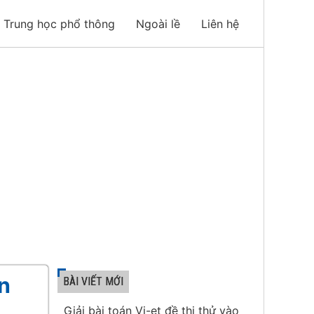
Trung học phổ thông
Ngoài lề
Liên hệ
án
BÀI VIẾT MỚI
Giải bài toán Vi-et đề thi thử vào