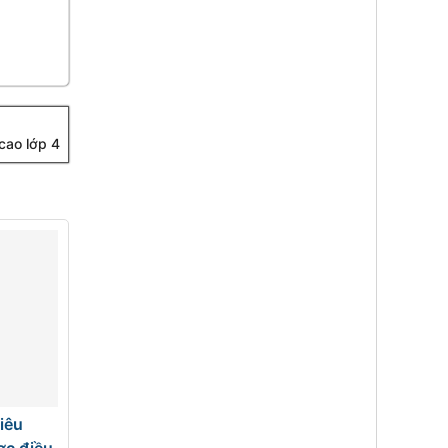
cao lớp 4
hiêu
ợc điều