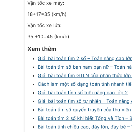
Vận tốc xe máy:
18+17=35 (km/h)
Vận tốc xe lửa:
35 +10=45 (km/h)
Xem thêm
Giải bài toán tìm 2 số – Toán nâng cao lớ
Bài toán tìm số bạn nam bạn nữ – Toán nâ
Giải bài toán tìm GTLN của phân thức lớp
Cách làm một số dạng toán tính nhanh tiể
Giải bài toán tính số tuổi nâng cao lớp 2
Giải bài toán tìm số tự nhiên – Toán nâng
Bài toán tìm số quyển truyện của thư viện
Bài toán tìm 2 số khi biết Tổng và Tích 
Bài toán tính chiều cao, đáy lớn, đáy bé 