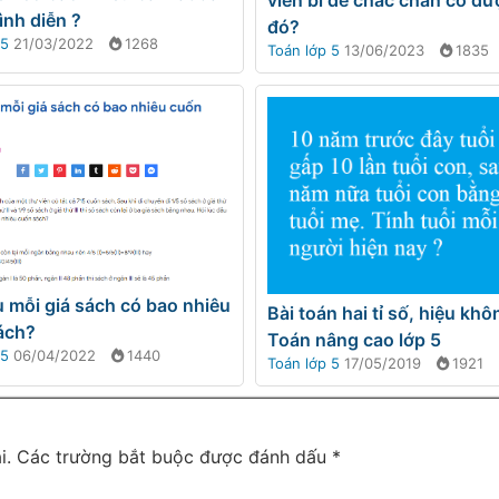
ình diễn ?
đó?
 5
21/03/2022
1268
Toán lớp 5
13/06/2023
1835
 mỗi giá sách có bao nhiêu
Bài toán hai tỉ số, hiệu khô
ách?
Toán nâng cao lớp 5
 5
06/04/2022
1440
Toán lớp 5
17/05/2019
1921
i.
Các trường bắt buộc được đánh dấu
*