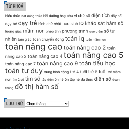
TỪ KHOÁ
diện tích
chữ số
chu vi
biểu thức
bồi dưỡng hsg
dãy số
bất đẳng thức
dạy trẻ
khảo sát hàm số
IQ
học sinh
dạy bé
hình chữ nhật
mầm non
số tự
phương trình
lượng giác
phép tính
que diêm
toán iq
nhiên
toán chuyển động
tam giác
toán mầm non
toán nâng cao
toán nâng cao 2
toán
toán nâng cao 5
toán nâng cao 4
nâng cao 3
toán tiểu học
toán nâng cao 9
toán nâng cao 7
toán tư duy
trẻ 5 tuổi
trẻ 4 tuổi
trung bình cộng
trẻ mầm
tìm số
điền số
non
ôn hè
ôn tập hè
đa thức
tìm 2 số
tập đếm
đoạn
đồ thị hàm số
thẳng
LƯU TRỮ