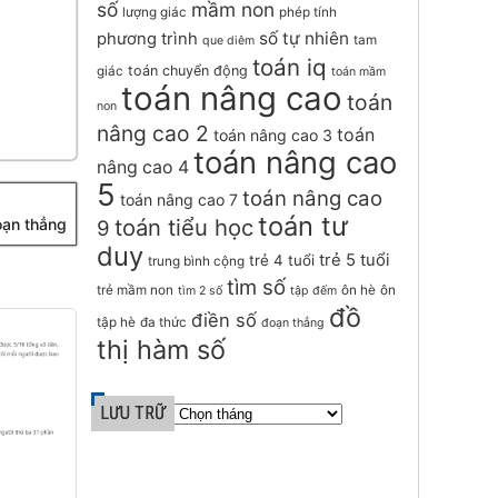
số
mầm non
lượng giác
phép tính
số tự nhiên
phương trình
tam
que diêm
toán iq
toán chuyển động
giác
toán mầm
toán nâng cao
toán
non
nâng cao 2
toán
toán nâng cao 3
toán nâng cao
nâng cao 4
5
toán nâng cao
toán nâng cao 7
toán tư
toán tiểu học
đoạn thẳng
9
duy
trẻ 5 tuổi
trẻ 4 tuổi
trung bình cộng
tìm số
trẻ mầm non
ôn hè
ôn
tìm 2 số
tập đếm
đồ
điền số
tập hè
đa thức
đoạn thẳng
thị hàm số
LƯU TRỮ