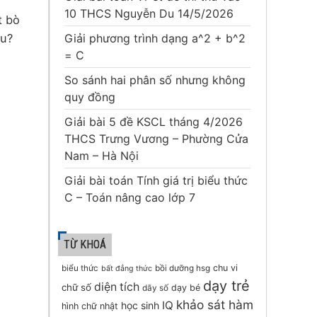
10 THCS Nguyễn Du 14/5/2026
t bò
au?
Giải phương trình dạng a^2 + b^2
= C
So sánh hai phân số nhưng không
quy đồng
Giải bài 5 đề KSCL tháng 4/2026
THCS Trưng Vương – Phường Cửa
Nam – Hà Nội
Giải bài toán Tính giá trị biểu thức
C – Toán nâng cao lớp 7
TỪ KHOÁ
chu vi
biểu thức
bồi dưỡng hsg
bất đẳng thức
dạy trẻ
diện tích
chữ số
dạy bé
dãy số
khảo sát hàm
IQ
học sinh
hình chữ nhật