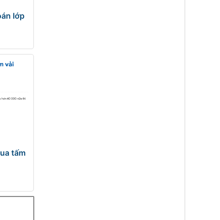
oán lớp
mua tấm