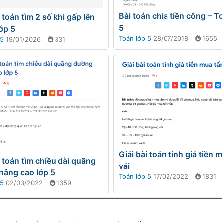
Bài toán chia tiền công – T
i toán tìm 2 số khi gấp lên
5
lớp 5
Toán lớp 5
28/07/2018
1655
 5
19/01/2026
331
Giải bài toán tính giá tiền 
i toán tìm chiều dài quãng
vải
nâng cao lớp 5
Toán lớp 5
17/02/2022
1831
 5
02/03/2022
1359