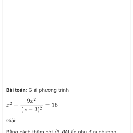
Bài toán:
Giải phương trình
2
9
x
2
+
=
16
x
x
2
+
9
x
2
(
x
−
3
)
2
=
16
(
−
3
)
2
x
Giải:
Bằng cách thêm bớt rồi đặt ẩn phụ đưa phương