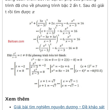
trình đã cho về phương trình bậc 2 ẩn t. Sau đó giải
t rồi tìm được
x
x
Xem thêm
Giải bài tìm nghiệm nguyên dương – Đề khảo sát