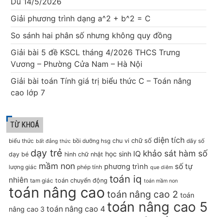
Du 14/5/2026
Giải phương trình dạng a^2 + b^2 = C
So sánh hai phân số nhưng không quy đồng
Giải bài 5 đề KSCL tháng 4/2026 THCS Trưng
Vương – Phường Cửa Nam – Hà Nội
Giải bài toán Tính giá trị biểu thức C – Toán nâng
cao lớp 7
TỪ KHOÁ
diện tích
chữ số
chu vi
biểu thức
bồi dưỡng hsg
dãy số
bất đẳng thức
dạy trẻ
khảo sát hàm số
IQ
học sinh
dạy bé
hình chữ nhật
mầm non
số tự
phương trình
lượng giác
phép tính
que diêm
toán iq
nhiên
toán chuyển động
tam giác
toán mầm non
toán nâng cao
toán nâng cao 2
toán
toán nâng cao 5
toán nâng cao 4
nâng cao 3