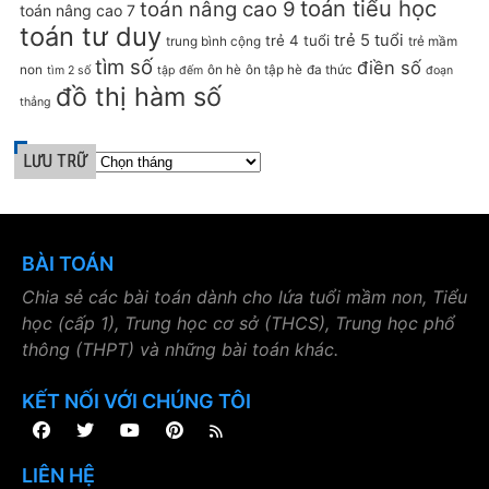
toán tiểu học
toán nâng cao 9
toán nâng cao 7
toán tư duy
trẻ 5 tuổi
trẻ 4 tuổi
trung bình cộng
trẻ mầm
tìm số
điền số
non
ôn hè
ôn tập hè
đa thức
tìm 2 số
tập đếm
đoạn
đồ thị hàm số
thẳng
LƯU TRỮ
BÀI TOÁN
Chia sẻ các bài toán dành cho lứa tuổi mầm non, Tiểu
học (cấp 1), Trung học cơ sở (THCS), Trung học phổ
thông (THPT) và những bài toán khác.
KẾT NỐI VỚI CHÚNG TÔI
LIÊN HỆ