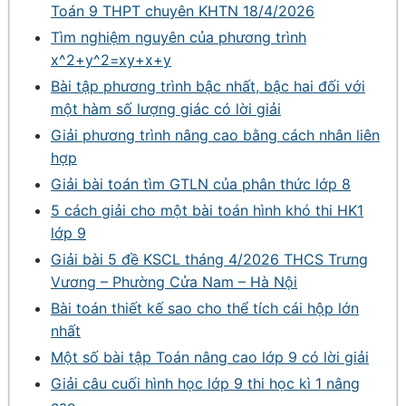
Toán 9 THPT chuyên KHTN 18/4/2026
Tìm nghiệm nguyên của phương trình
x^2+y^2=xy+x+y
Bài tập phương trình bậc nhất, bậc hai đối với
một hàm số lượng giác có lời giải
Giải phương trình nâng cao bằng cách nhân liên
hợp
Giải bài toán tìm GTLN của phân thức lớp 8
5 cách giải cho một bài toán hình khó thi HK1
lớp 9
Giải bài 5 đề KSCL tháng 4/2026 THCS Trưng
Vương – Phường Cửa Nam – Hà Nội
Bài toán thiết kế sao cho thể tích cái hộp lớn
nhất
Một số bài tập Toán nâng cao lớp 9 có lời giải
Giải câu cuối hình học lớp 9 thi học kì 1 nâng
cao