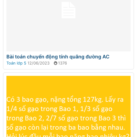
Bài toán chuyển động tính quãng đường AC
Toán lớp 5
12/06/2023
1376