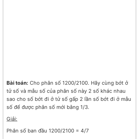
Bài toán:
Cho phân số 1200/2100. Hãy cùng bớt ở
tử số và mẫu số của phân số này 2 số khác nhau
sao cho số bớt đi ở tử số gấp 2 lần số bớt đi ở mẫu
số để được phân số mới bằng 1/3.
Giải:
Phân số ban đầu 1200/2100 = 4/7