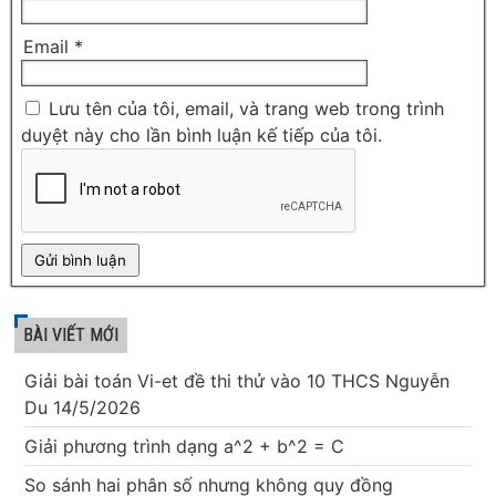
Email
*
Lưu tên của tôi, email, và trang web trong trình
duyệt này cho lần bình luận kế tiếp của tôi.
BÀI VIẾT MỚI
Giải bài toán Vi-et đề thi thử vào 10 THCS Nguyễn
Du 14/5/2026
Giải phương trình dạng a^2 + b^2 = C
So sánh hai phân số nhưng không quy đồng