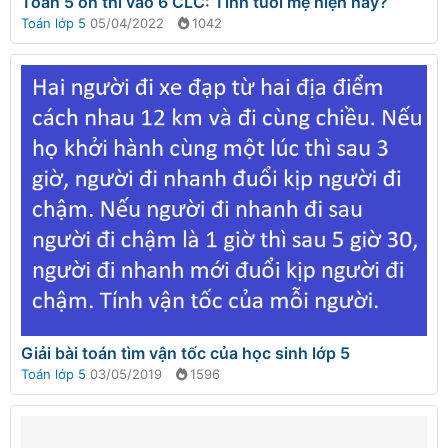
Toán 5 ôn thi vào 6 CLC: Tính tuổi mẹ hiện nay?
Toán lớp 5
05/04/2022
1042
Giải bài toán tìm vận tốc của học sinh lớp 5
Toán lớp 5
03/05/2019
1596