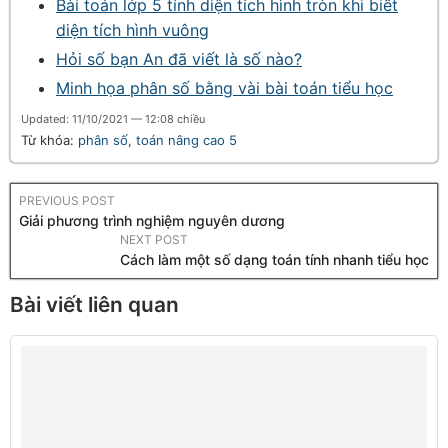
Bài toán lớp 5 tính diện tích hình tròn khi biết
diện tích hình vuông
Hỏi số bạn An đã viết là số nào?
Minh họa phân số bằng vài bài toán tiểu học
Updated: 11/10/2021 — 12:08 chiều
Từ khóa:
phân số
,
toán nâng cao 5
PREVIOUS POST
Giải phương trình nghiệm nguyên dương
NEXT POST
Cách làm một số dạng toán tính nhanh tiểu học
Bài viết liên quan