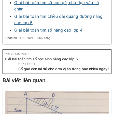
Giải bài toán tìm số con gà, chó dựa vào số
chân
Giải bài toán tìm chiều dài quãng đường nâng
cao lớp 5
Giải bài toán tìm số nâng cao lớp 4
Updated: 14/10/2021 — 9:47 sáng
PREVIOUS POST
Giải bài toán tìm số học sinh nâng cao lớp 5
NEXT POST
Số gạo còn lại đủ cho đơn vị ăn trong bao nhiêu ngày?
Bài viết liên quan