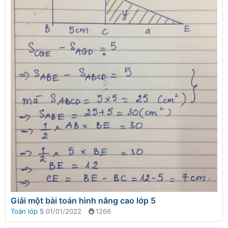
Giải một bài toán hình nâng cao lớp 5
Toán lớp 5
01/01/2022
1266