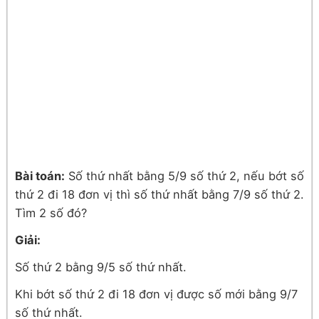
Bài toán:
Số thứ nhất bằng 5/9 số thứ 2, nếu bớt số
thứ 2 đi 18 đơn vị thì số thứ nhất bằng 7/9 số thứ 2.
Tìm 2 số đó?
Giải:
Số thứ 2 bằng 9/5 số thứ nhất.
Khi bớt số thứ 2 đi 18 đơn vị được số mới bằng 9/7
số thứ nhất.