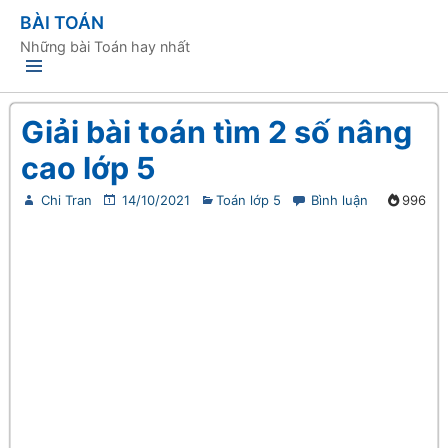
BÀI TOÁN
Những bài Toán hay nhất
Giải bài toán tìm 2 số nâng
cao lớp 5
Chi Tran
14/10/2021
Toán lớp 5
Bình luận
996