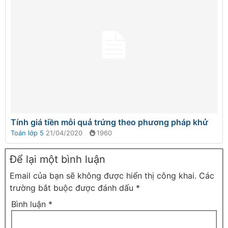
Tính giá tiền mỗi quả trứng theo phương pháp khử
Toán lớp 5
21/04/2020
1960
Để lại một bình luận
Email của bạn sẽ không được hiển thị công khai.
Các
trường bắt buộc được đánh dấu
*
Bình luận
*