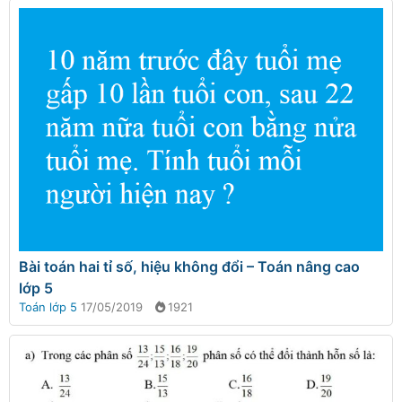
Bài toán hai tỉ số, hiệu không đổi – Toán nâng cao
lớp 5
Toán lớp 5
17/05/2019
1921