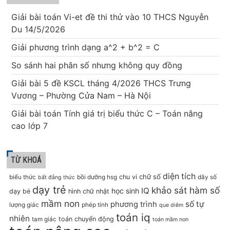
Giải bài toán Vi-et đề thi thử vào 10 THCS Nguyễn
Du 14/5/2026
Giải phương trình dạng a^2 + b^2 = C
So sánh hai phân số nhưng không quy đồng
Giải bài 5 đề KSCL tháng 4/2026 THCS Trưng
Vương – Phường Cửa Nam – Hà Nội
Giải bài toán Tính giá trị biểu thức C – Toán nâng
cao lớp 7
TỪ KHOÁ
diện tích
chữ số
chu vi
biểu thức
bồi dưỡng hsg
dãy số
bất đẳng thức
dạy trẻ
khảo sát hàm số
IQ
học sinh
dạy bé
hình chữ nhật
mầm non
số tự
phương trình
lượng giác
phép tính
que diêm
toán iq
nhiên
toán chuyển động
tam giác
toán mầm non