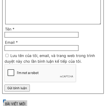
Tên
*
Email
*
Lưu tên của tôi, email, và trang web trong trình
duyệt này cho lần bình luận kế tiếp của tôi.
BÀI VIẾT MỚI