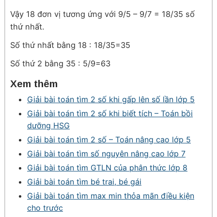
Vậy 18 đơn vị tương ứng với 9/5 – 9/7 = 18/35 số
thứ nhất.
Số thứ nhất bằng 18 : 18/35=35
Số thứ 2 bằng 35 : 5/9=63
Xem thêm
Giải bài toán tìm 2 số khi gấp lên số lần lớp 5
Giải bài toán tìm 2 số khi biết tích – Toán bồi
dưỡng HSG
Giải bài toán tìm 2 số – Toán nâng cao lớp 5
Giải bài toán tìm số nguyên nâng cao lớp 7
Giải bài toán tìm GTLN của phân thức lớp 8
Giải bài toán tìm bé trai, bé gái
Giải bài toán tìm max min thỏa mãn điều kiện
cho trước