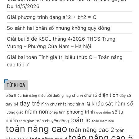
Du 14/5/2026
Giải phương trình dạng a^2 + b^2 = C
So sánh hai phân số nhưng không quy đồng
Giải bài 5 đề KSCL tháng 4/2026 THCS Trưng
Vương – Phường Cửa Nam – Hà Nội
Giải bài toán Tính giá trị biểu thức C – Toán nâng
cao lớp 7
TỪ KHOÁ
diện tích
chữ số
chu vi
biểu thức
bồi dưỡng hsg
dãy số
bất đẳng thức
dạy trẻ
khảo sát hàm số
IQ
học sinh
dạy bé
hình chữ nhật
mầm non
số tự
phương trình
lượng giác
phép tính
que diêm
toán iq
nhiên
toán chuyển động
tam giác
toán mầm non
toán nâng cao
toán nâng cao 2
toán
toán nâng cao 5