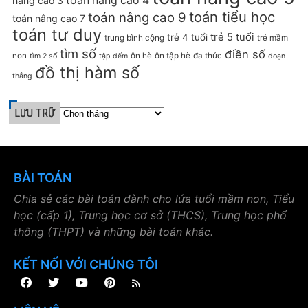
toán nâng cao 4
nâng cao 3
toán tiểu học
toán nâng cao 9
toán nâng cao 7
toán tư duy
trẻ 5 tuổi
trẻ 4 tuổi
trung bình cộng
trẻ mầm
tìm số
điền số
non
ôn hè
ôn tập hè
đa thức
tìm 2 số
tập đếm
đoạn
đồ thị hàm số
thẳng
LƯU TRỮ
BÀI TOÁN
Chia sẻ các bài toán dành cho lứa tuổi mầm non, Tiểu
học (cấp 1), Trung học cơ sở (THCS), Trung học phổ
thông (THPT) và những bài toán khác.
KẾT NỐI VỚI CHÚNG TÔI