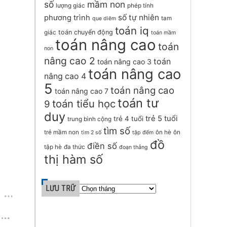
số
mầm non
lượng giác
phép tính
số tự nhiên
phương trình
tam
que diêm
toán iq
toán chuyển động
giác
toán mầm
toán nâng cao
toán
non
nâng cao 2
toán
toán nâng cao 3
toán nâng cao
nâng cao 4
5
toán nâng cao
toán nâng cao 7
toán tư
toán tiểu học
9
duy
trẻ 5 tuổi
trẻ 4 tuổi
trung bình cộng
tìm số
trẻ mầm non
ôn hè
ôn
tìm 2 số
tập đếm
đồ
điền số
tập hè
đa thức
đoạn thẳng
thị hàm số
LƯU TRỮ