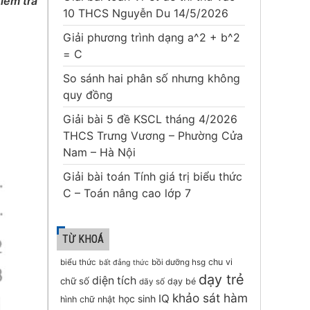
iểm tra
10 THCS Nguyễn Du 14/5/2026
Giải phương trình dạng a^2 + b^2
= C
So sánh hai phân số nhưng không
quy đồng
Giải bài 5 đề KSCL tháng 4/2026
THCS Trưng Vương – Phường Cửa
Nam – Hà Nội
Giải bài toán Tính giá trị biểu thức
C – Toán nâng cao lớp 7
TỪ KHOÁ
chu vi
biểu thức
bồi dưỡng hsg
bất đẳng thức
dạy trẻ
diện tích
chữ số
dạy bé
dãy số
khảo sát hàm
IQ
học sinh
hình chữ nhật