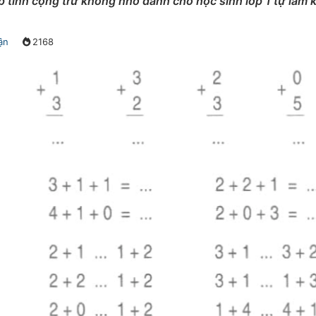
p tính cộng trừ không nhớ dành cho học sinh lớp 1 tự làm k
ận
2168