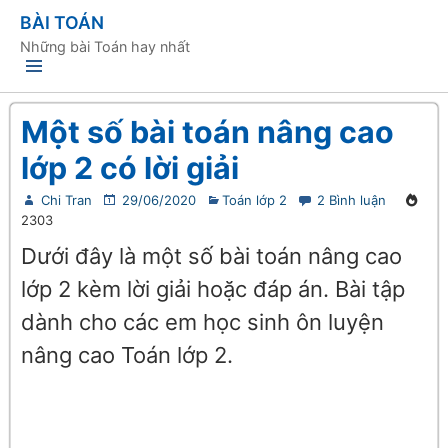
BÀI TOÁN
Những bài Toán hay nhất
Một số bài toán nâng cao
lớp 2 có lời giải
Chi Tran
29/06/2020
Toán lớp 2
2 Bình luận
2303
Dưới đây là một số bài toán nâng cao
lớp 2 kèm lời giải hoặc đáp án. Bài tập
dành cho các em học sinh ôn luyện
nâng cao Toán lớp 2.