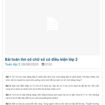
Bài toán tìm số chữ số có điều kiện lớp 2
Toán lớp 2
28/08/2020
2132