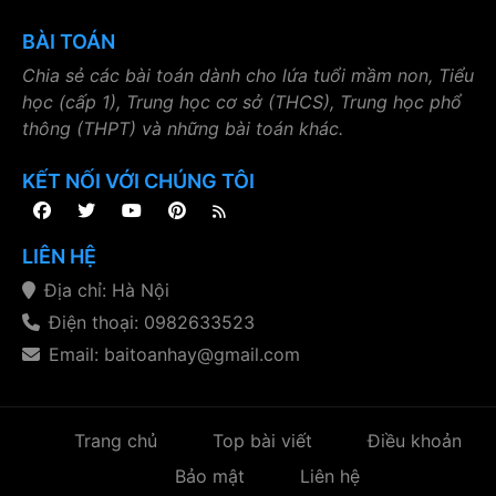
BÀI TOÁN
Chia sẻ các bài toán dành cho lứa tuổi mầm non, Tiểu
học (cấp 1), Trung học cơ sở (THCS), Trung học phổ
thông (THPT) và những bài toán khác.
KẾT NỐI VỚI CHÚNG TÔI
LIÊN HỆ
Địa chỉ: Hà Nội
Điện thoại: 0982633523
Email: baitoanhay@gmail.com
Trang chủ
Top bài viết
Điều khoản
Bảo mật
Liên hệ