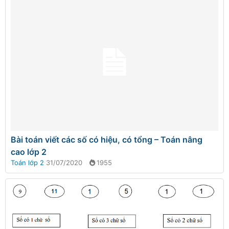
Bài toán viết các số có hiệu, có tổng – Toán nâng
cao lớp 2
Toán lớp 2
31/07/2020
1955