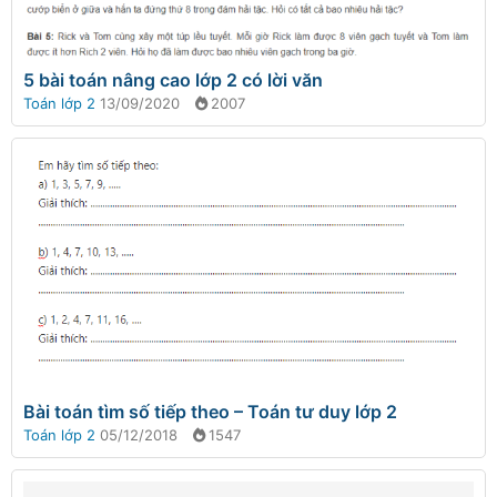
5 bài toán nâng cao lớp 2 có lời văn
Toán lớp 2
13/09/2020
2007
Bài toán tìm số tiếp theo – Toán tư duy lớp 2
Toán lớp 2
05/12/2018
1547