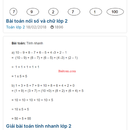
Bài toán nối số và chữ lớp 2
Toán lớp 2
18/02/2018
1896
Giải bài toán tính nhanh lớp 2