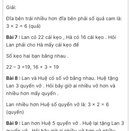
Giải:
Đĩa bên trái nhiều hơn đĩa bên phải số quả cam là:
3 x 2 = 6 (quả)
Bài 7 :
Lan có 22 cái kẹo , Hà có 16 cái kẹo . Hỏi
Lan phải cho Hà mấy cái kẹo để
Số kẹo hai bạn bằng nhau .
22 – 3 =19, 16 + 3 = 19
Bài 8 :
Lan và Huệ có số vở bằng nhau. Huệ tặng
Lan 3 quyển vở . Hỏi bây giờ ai nhiều vở hơn và
nhiều hơn mấy quyển .
Lan nhiều hơn Huệ số quyển vở là: 3 x 2 = 6
(quyển)
Bài 9 :
Lan hơn Huệ 5 quyển vở . Huệ lại tặng Lan 3
quyển vở . Hỏi bây giờ ai nhiều vở hơn và nhiều