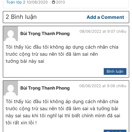
Toán lớp 2
10/08/2020
2013
2 Bình luận
Add a Comment
08/06/2022 at 9:07 chiều
Bùi Trọng Thanh Phong
Tôi thấy lúc đầu tôi không áp dụng cách nhân chia
trước cộng trừ sau nên tôi đã làm sai nên
tưởng bài này sai
Bình luận
08/06/2022 at 9:06 chiều
Bùi Trọng Thanh Phong
Tôi thấy lúc đầu tôi không áp dụng cách nhân chia
trước cộng trừ sau nên tôi đã làm sai và tưởng bài
này sai sau khi tôi nghĩ lại thì biết chính mình đã sai
tôi rất xin lỗi !