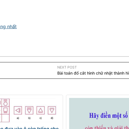
ông nhất
NEXT POST
Bài toán đố cắt hình chữ nhật thành h
o đưa vào ô còn trống cho