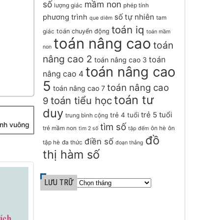
số
mầm non
lượng giác
phép tính
số tự nhiên
phương trình
tam
que diêm
toán iq
toán chuyển động
giác
toán mầm
toán nâng cao
toán
non
nâng cao 2
toán
toán nâng cao 3
toán nâng cao
nâng cao 4
5
toán nâng cao
toán nâng cao 7
toán tư
toán tiểu học
9
duy
trẻ 5 tuổi
trẻ 4 tuổi
trung bình cộng
ình vuông
tìm số
trẻ mầm non
ôn hè
ôn
tìm 2 số
tập đếm
đồ
điền số
tập hè
đa thức
đoạn thẳng
thị hàm số
LƯU TRỮ