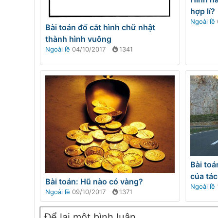
hợp lí?
Ngoài lề
Bài toán đố cắt hình chữ nhật
thành hình vuông
Ngoài lề
04/10/2017
1341
Bài toá
của tác
Bài toán: Hũ nào có vàng?
Ngoài lề
Ngoài lề
09/10/2017
1371
Để lại một bình luận