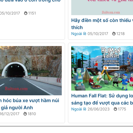
05/10/2017
1151
Hãy điền một số còn thiếu v
thích
Ngoài lề
05/10/2017
1218
Human Fall Flat: Sử dụng lo
n hóc búa xe vượt hầm núi
sáng tạo để vượt qua các b
 giả người Anh
Ngoài lề
26/06/2023
1775
16/12/2017
1810