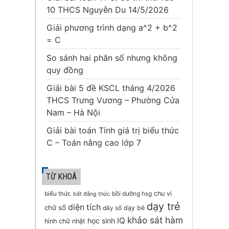
10 THCS Nguyễn Du 14/5/2026
Giải phương trình dạng a^2 + b^2
= C
So sánh hai phân số nhưng không
quy đồng
Giải bài 5 đề KSCL tháng 4/2026
THCS Trưng Vương – Phường Cửa
Nam – Hà Nội
Giải bài toán Tính giá trị biểu thức
C – Toán nâng cao lớp 7
TỪ KHOÁ
chu vi
biểu thức
bồi dưỡng hsg
bất đẳng thức
dạy trẻ
diện tích
chữ số
dạy bé
dãy số
khảo sát hàm
IQ
học sinh
hình chữ nhật