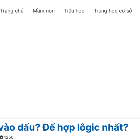
Trang chủ
Mầm non
Tiểu học
Trung học cơ sở
vào dấu? Để hợp lôgic nhất?
1250