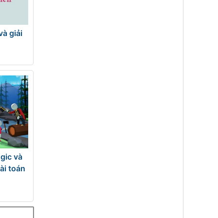
à giải
gic và
ài toán