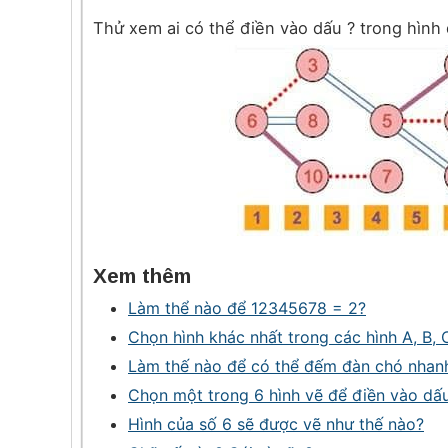
Thử xem ai có thể điền vào dấu ? trong hình d
Xem thêm
Làm thể nào để 12345678 = 2?
Chọn hình khác nhất trong các hình A, B, C
Làm thế nào để có thể đếm đàn chó nhan
Chọn một trong 6 hình vẽ để điền vào dấ
Hình của số 6 sẽ được vẽ như thế nào?