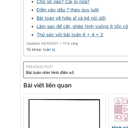
Chữ số nào? Cái gì nữa?
Điền vào dấu ? theo quy luật
Bài toán về hiệp sĩ và kẻ nói dối
Làm sao để cắt, ghép hình vuông ít tốn c
Thử sức với bài toán 6 + 4 + 2
Updated: 04/10/2017 — 11:12 sáng
Từ khóa:
toán iq
PREVIOUS POST
Bài toán nhìn hình điền số
Bài viết liên quan
Hình nà