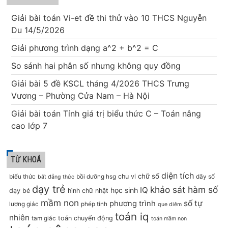
Giải bài toán Vi-et đề thi thử vào 10 THCS Nguyễn
Du 14/5/2026
Giải phương trình dạng a^2 + b^2 = C
So sánh hai phân số nhưng không quy đồng
Giải bài 5 đề KSCL tháng 4/2026 THCS Trưng
Vương – Phường Cửa Nam – Hà Nội
Giải bài toán Tính giá trị biểu thức C – Toán nâng
cao lớp 7
TỪ KHOÁ
diện tích
chữ số
chu vi
biểu thức
bồi dưỡng hsg
dãy số
bất đẳng thức
dạy trẻ
khảo sát hàm số
IQ
học sinh
dạy bé
hình chữ nhật
mầm non
số tự
phương trình
lượng giác
phép tính
que diêm
toán iq
nhiên
toán chuyển động
tam giác
toán mầm non