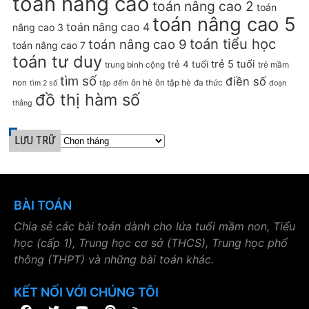
toán nâng cao
toán nâng cao 2
toán
toán nâng cao 5
toán nâng cao 4
nâng cao 3
toán tiểu học
toán nâng cao 9
toán nâng cao 7
toán tư duy
trẻ 5 tuổi
trẻ 4 tuổi
trung bình cộng
trẻ mầm
tìm số
điền số
non
ôn hè
ôn tập hè
đa thức
tìm 2 số
tập đếm
đoạn
đồ thị hàm số
thẳng
LƯU TRỮ
BÀI TOÁN
Chia sẻ các bài toán dành cho lứa tuổi mầm non, Tiểu
học (cấp 1), Trung học cơ sở (THCS), Trung học phổ
thông (THPT) và những bài toán khác.
KẾT NỐI VỚI CHÚNG TÔI