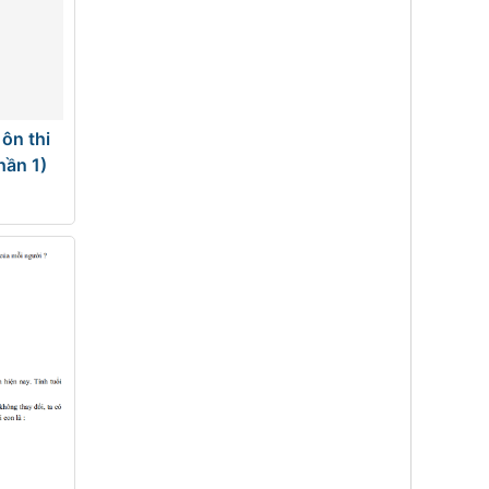
ôn thi
hần 1)