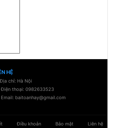
ÊN HỆ
Địa chỉ: Hà Nội
Điện thoại: 0982633523
Email: baitoanhay@gmail.com
ết
Điều khoản
Bảo mật
Liên hệ