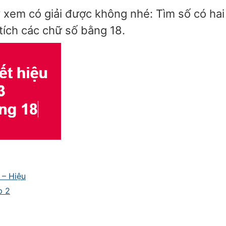
y xem có giải được không nhé: Tìm số có ha
tích các chữ số bằng 18.
 – Hiệu
p 2