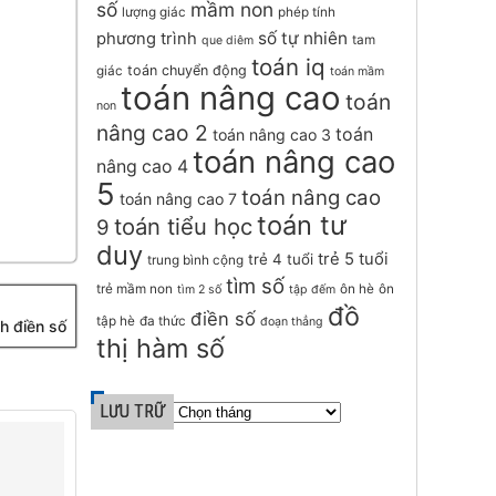
số
mầm non
lượng giác
phép tính
số tự nhiên
phương trình
tam
que diêm
toán iq
toán chuyển động
giác
toán mầm
toán nâng cao
toán
non
nâng cao 2
toán
toán nâng cao 3
toán nâng cao
nâng cao 4
5
toán nâng cao
toán nâng cao 7
toán tư
toán tiểu học
9
duy
trẻ 5 tuổi
trẻ 4 tuổi
trung bình cộng
tìm số
trẻ mầm non
ôn hè
ôn
tìm 2 số
tập đếm
đồ
điền số
tập hè
đa thức
đoạn thẳng
nh điền số
thị hàm số
LƯU TRỮ