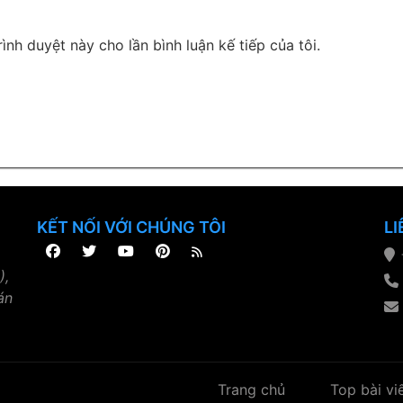
rình duyệt này cho lần bình luận kế tiếp của tôi.
KẾT NỐI VỚI CHÚNG TÔI
LI
),
án
Trang chủ
Top bài vi