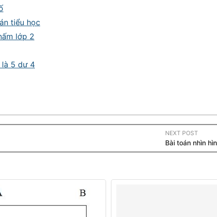
ố
án tiểu học
hấm lớp 2
 là 5 dư 4
NEXT POST
Bài toán nhìn hì