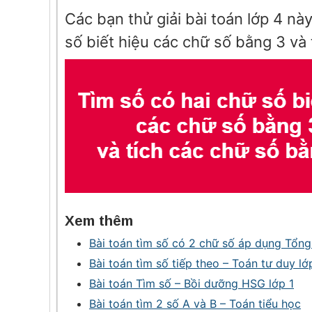
Các bạn thử giải bài toán lớp 4 nà
số biết hiệu các chữ số bằng 3 và 
Xem thêm
Bài toán tìm số có 2 chữ số áp dụng Tổng
Bài toán tìm số tiếp theo – Toán tư duy lớ
Bài toán Tìm số – Bồi dưỡng HSG lớp 1
Bài toán tìm 2 số A và B – Toán tiểu học