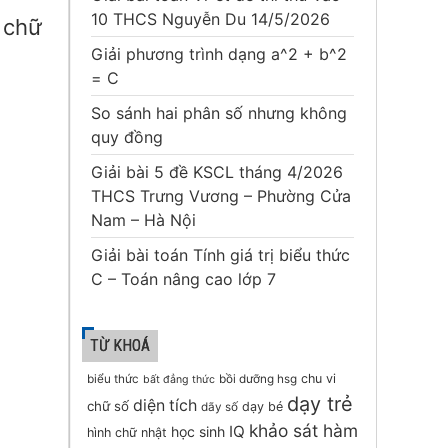
10 THCS Nguyễn Du 14/5/2026
i chữ
Giải phương trình dạng a^2 + b^2
= C
So sánh hai phân số nhưng không
quy đồng
Giải bài 5 đề KSCL tháng 4/2026
THCS Trưng Vương – Phường Cửa
Nam – Hà Nội
Giải bài toán Tính giá trị biểu thức
C – Toán nâng cao lớp 7
TỪ KHOÁ
chu vi
biểu thức
bồi dưỡng hsg
bất đẳng thức
dạy trẻ
diện tích
chữ số
dạy bé
dãy số
khảo sát hàm
IQ
học sinh
hình chữ nhật