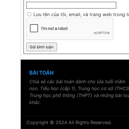
Lưu tên của tôi, email, và trang web trong t
BÀI TOÁN
Chia sẻ các bài toán dành cho lứa tuổi mầm
non, Tiểu học (cấp 1), Trung học cơ sở (THCS
Trung học phổ thông (THPT) và những bài to
khác.
Copyright © 2024 All Rights Reserved.