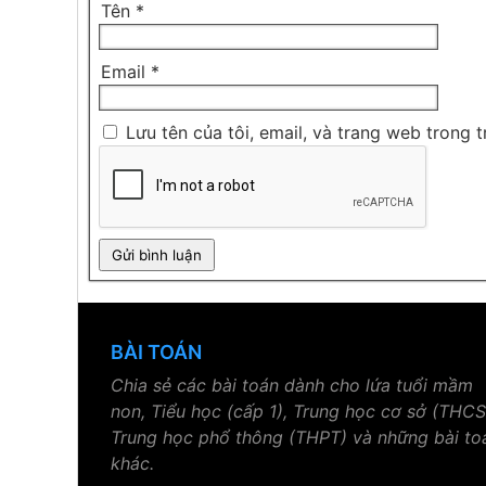
Tên
*
Email
*
Lưu tên của tôi, email, và trang web trong t
BÀI TOÁN
Chia sẻ các bài toán dành cho lứa tuổi mầm
non, Tiểu học (cấp 1), Trung học cơ sở (THCS
Trung học phổ thông (THPT) và những bài to
khác.