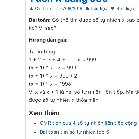
Chi Tran
07/08/2018
Tiểu học
Bình luận
Bài toán:
Có thể tìm được số tự nhiên x sao c
ko? Vì sao?
Hướng dẫn giải:
Ta có tổng:
1 + 2 + 3 + 4 + … + x = 999
(x + 1) * x : 2 = 999
(x + 1) * x = 999 * 2
(x + 1) * x = 1998
Vì x và x + 1 là hai số tự nhiên liên tiếp. Mà 
được số tự nhiên x thỏa mãn
Xem thêm
CMR tích của 4 số tự nhiên liên tiếp cộng
Bài toán tìm số tự nhiên lớp 5