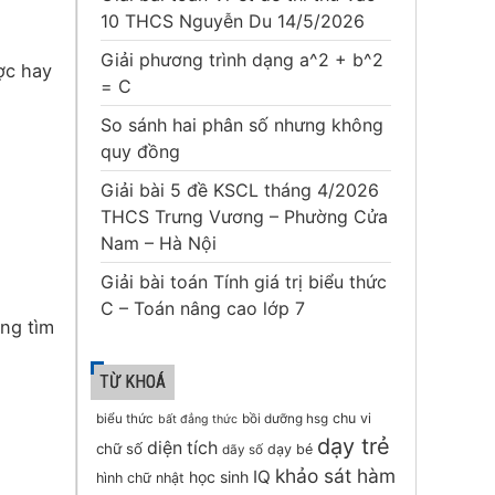
10 THCS Nguyễn Du 14/5/2026
Giải phương trình dạng a^2 + b^2
ợc hay
= C
So sánh hai phân số nhưng không
quy đồng
Giải bài 5 đề KSCL tháng 4/2026
THCS Trưng Vương – Phường Cửa
Nam – Hà Nội
Giải bài toán Tính giá trị biểu thức
C – Toán nâng cao lớp 7
ông tìm
TỪ KHOÁ
chu vi
biểu thức
bồi dưỡng hsg
bất đẳng thức
dạy trẻ
diện tích
chữ số
dạy bé
dãy số
khảo sát hàm
IQ
học sinh
hình chữ nhật