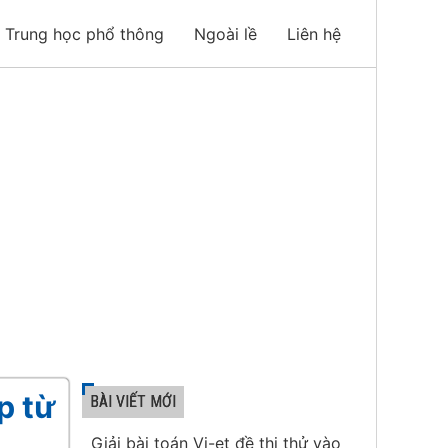
Trung học phổ thông
Ngoài lề
Liên hệ
p từ
BÀI VIẾT MỚI
Giải bài toán Vi-et đề thi thử vào