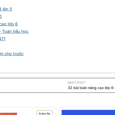
4 lên 5
ố
 cao lớp 6
– Toán tiểu học
471
iện cho trước
NEXT POST
32 bài toán nâng cao lớp 6 c