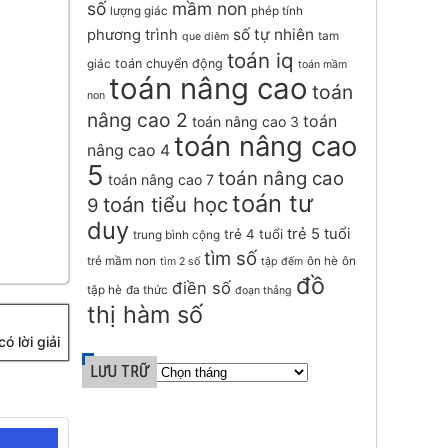
số
mầm non
lượng giác
phép tính
số tự nhiên
phương trình
tam
que diêm
toán iq
toán chuyển động
giác
toán mầm
toán nâng cao
toán
non
nâng cao 2
toán
toán nâng cao 3
toán nâng cao
nâng cao 4
5
toán nâng cao
toán nâng cao 7
toán tư
toán tiểu học
9
duy
trẻ 5 tuổi
trẻ 4 tuổi
trung bình cộng
tìm số
trẻ mầm non
ôn hè
ôn
tìm 2 số
tập đếm
đồ
điền số
tập hè
đa thức
đoạn thẳng
thị hàm số
ó lời giải
LƯU TRỮ