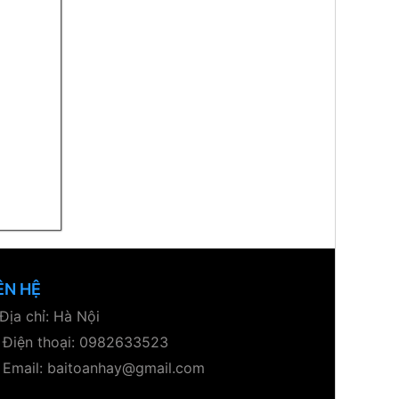
ÊN HỆ
Địa chỉ: Hà Nội
Điện thoại: 0982633523
Email: baitoanhay@gmail.com