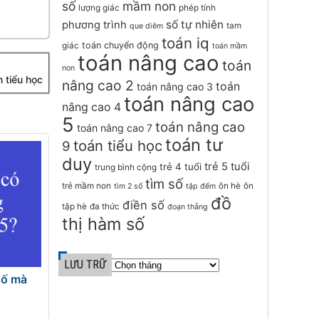
số
mầm non
lượng giác
phép tính
số tự nhiên
phương trình
tam
que diêm
toán iq
toán chuyển động
giác
toán mầm
toán nâng cao
toán
non
n tiểu học
nâng cao 2
toán
toán nâng cao 3
toán nâng cao
nâng cao 4
5
toán nâng cao
toán nâng cao 7
toán tư
toán tiểu học
9
duy
trẻ 5 tuổi
trẻ 4 tuổi
trung bình cộng
tìm số
trẻ mầm non
ôn hè
ôn
tìm 2 số
tập đếm
đồ
điền số
tập hè
đa thức
đoạn thẳng
thị hàm số
LƯU TRỮ
số mà