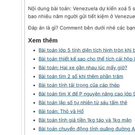
Nội dung bài toán: Venezuela dự kiến xoá 5 s
bao nhiêu năm người gửi tiết kiệm ở Venezuel
Đáp án là gì? Comment bên dưới nhé các bạn
Xem thêm
Bài toán lớp 5 tính diện tích hình tròn khi 
Bài toán thiết kế sao cho thể tích cái hộp 
Bài toán: Hai xe gần nhau lúc mấy giờ?
Bài toán tìm 2 số khi thêm phần trăm
Bài toán tính tải trọng của cáp thép
Bài toán tìm X để P nguyên nâng cao lớp 
Bài toán lập số tự nhiên từ sáu tấm thẻ
Bài toán: Thỏ và Hổ
Bài toán tính giá tiền 1kg táo và 1kg mận
Bài toán chuyển động tính quãng đường 