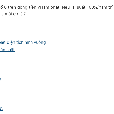
ố 0 trên đồng tiền vì lạm phát. Nếu lãi suất 100%/năm thì
a mới có lãi?
.
biết diện tích hình vuông
lớn nhất
9
AC