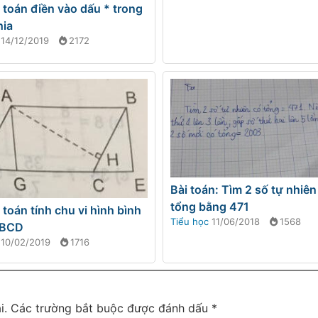
i toán điền vào dấu * trong
hia
14/12/2019
2172
Bài toán: Tìm 2 số tự nhiên
tổng bằng 471
i toán tính chu vi hình bình
Tiểu học
11/06/2018
1568
ABCD
10/02/2019
1716
i.
Các trường bắt buộc được đánh dấu
*