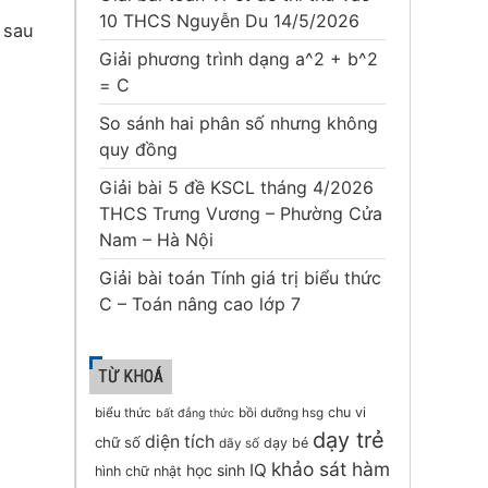
10 THCS Nguyễn Du 14/5/2026
 sau
Giải phương trình dạng a^2 + b^2
= C
So sánh hai phân số nhưng không
quy đồng
Giải bài 5 đề KSCL tháng 4/2026
THCS Trưng Vương – Phường Cửa
Nam – Hà Nội
Giải bài toán Tính giá trị biểu thức
C – Toán nâng cao lớp 7
TỪ KHOÁ
chu vi
biểu thức
bồi dưỡng hsg
bất đẳng thức
dạy trẻ
diện tích
chữ số
dạy bé
dãy số
khảo sát hàm
IQ
học sinh
hình chữ nhật