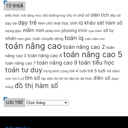
TỪ KHOÁ
diện tích
chữ số
chu vi
biểu thức
bồi dưỡng hsg
dãy số
bất đẳng thức
dạy trẻ
khảo sát hàm số
IQ
học sinh
dạy bé
hình chữ nhật
mầm non
số tự
phương trình
lượng giác
phép tính
que diêm
toán iq
nhiên
toán chuyển động
tam giác
toán mầm non
toán nâng cao
toán nâng cao 2
toán
toán nâng cao 5
toán nâng cao 4
nâng cao 3
toán tiểu học
toán nâng cao 9
toán nâng cao 7
toán tư duy
trẻ 5 tuổi
trẻ 4 tuổi
trung bình cộng
trẻ mầm
tìm số
điền số
non
ôn hè
ôn tập hè
đa thức
tìm 2 số
tập đếm
đoạn
đồ thị hàm số
thẳng
LƯU TRỮ