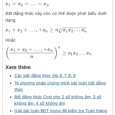
=
=
…
=
x
x
1
=
x
2
=
x
…
=
x
n
x
1
2
n
Bất đẳng thức này còn có thể được phát biểu dưới
dạng
−
−
−
−
−
−
−
−
−
+
+
…
,
+
≥
…
√
x
x
1
+
x
2
x
+
…
,
+
x
n
≥
n
x
1
x
x
2
…
x
n
n
n
x
x
x
n
1
2
1
2
n
n
Hoặc
n
+
+
…
,
+
(
)
x
x
x
1
2
n
≥
…
(
x
1
+
x
2
+
…
,
+
x
n
n
)
n
≥
x
1
x
2
…
x
n
x
x
x
1
2
n
n
Xem thêm
Các bất đẳng thức lớp 6, 7, 8, 9
19 phương pháp chứng minh bài toán bất đẳng
thức
Bất đẳng thức Cosi cho 2 số không âm, 3 số
không âm, 4 số không âm
Giải bài toán BĐT trong đề kiểm tra Toán tháng