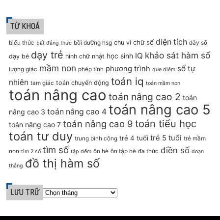
TỪ KHOÁ
diện tích
chữ số
chu vi
biểu thức
bồi dưỡng hsg
dãy số
bất đẳng thức
dạy trẻ
khảo sát hàm số
IQ
học sinh
dạy bé
hình chữ nhật
mầm non
số tự
phương trình
lượng giác
phép tính
que diêm
toán iq
nhiên
toán chuyển động
tam giác
toán mầm non
toán nâng cao
toán nâng cao 2
toán
toán nâng cao 5
toán nâng cao 4
nâng cao 3
toán tiểu học
toán nâng cao 9
toán nâng cao 7
toán tư duy
trẻ 5 tuổi
trẻ 4 tuổi
trung bình cộng
trẻ mầm
tìm số
điền số
non
ôn hè
ôn tập hè
đa thức
tìm 2 số
tập đếm
đoạn
đồ thị hàm số
thẳng
LƯU TRỮ