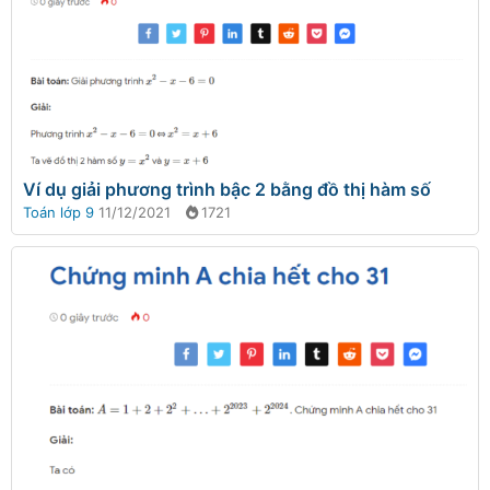
Ví dụ giải phương trình bậc 2 bằng đồ thị hàm số
Toán lớp 9
11/12/2021
1721