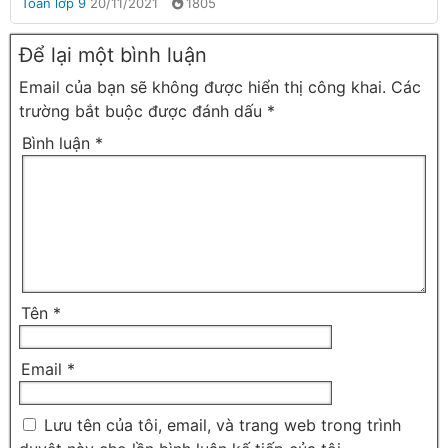
Toán lớp 9
20/11/2021
1805
Để lại một bình luận
Email của bạn sẽ không được hiển thị công khai.
Các
trường bắt buộc được đánh dấu
*
Bình luận
*
Tên
*
Email
*
Lưu tên của tôi, email, và trang web trong trình