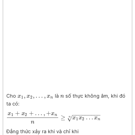
,
,
…
,
Cho
là
số thực không âm, khi đó
x
x
1
,
x
2
x
,
…
,
x
n
x
n
n
1
2
n
ta có:
+
+
…
,
+
x
x
x
−
−
−
−
−
−
−
−
−
1
2
n
≥
…
√
x
1
+
x
2
+
…
,
+
x
n
n
≥
x
1
x
2
…
x
n
n
x
x
x
n
1
2
n
n
Đẳng thức xảy ra khi và chỉ khi