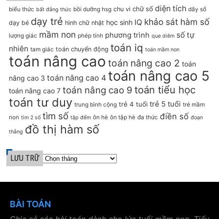
diện tích
chữ số
chu vi
biểu thức
bồi dưỡng hsg
dãy số
bất đẳng thức
dạy trẻ
khảo sát hàm số
IQ
học sinh
dạy bé
hình chữ nhật
mầm non
số tự
phương trình
lượng giác
phép tính
que diêm
toán iq
nhiên
toán chuyển động
tam giác
toán mầm non
toán nâng cao
toán nâng cao 2
toán
toán nâng cao 5
toán nâng cao 4
nâng cao 3
toán tiểu học
toán nâng cao 9
toán nâng cao 7
toán tư duy
trẻ 5 tuổi
trẻ 4 tuổi
trung bình cộng
trẻ mầm
tìm số
điền số
non
ôn hè
ôn tập hè
đa thức
tìm 2 số
tập đếm
đoạn
đồ thị hàm số
thẳng
LƯU TRỮ
BÀI TOÁN