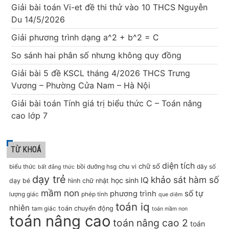
Giải bài toán Vi-et đề thi thử vào 10 THCS Nguyễn
Du 14/5/2026
Giải phương trình dạng a^2 + b^2 = C
So sánh hai phân số nhưng không quy đồng
Giải bài 5 đề KSCL tháng 4/2026 THCS Trưng
Vương – Phường Cửa Nam – Hà Nội
Giải bài toán Tính giá trị biểu thức C – Toán nâng
cao lớp 7
TỪ KHOÁ
diện tích
chữ số
chu vi
biểu thức
bồi dưỡng hsg
dãy số
bất đẳng thức
dạy trẻ
khảo sát hàm số
IQ
học sinh
dạy bé
hình chữ nhật
mầm non
số tự
phương trình
lượng giác
phép tính
que diêm
toán iq
nhiên
toán chuyển động
tam giác
toán mầm non
toán nâng cao
toán nâng cao 2
toán