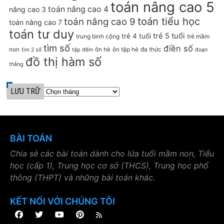
toán nâng cao 5
toán nâng cao 4
nâng cao 3
toán tiểu học
toán nâng cao 9
toán nâng cao 7
toán tư duy
trẻ 5 tuổi
trẻ 4 tuổi
trung bình cộng
trẻ mầm
tìm số
điền số
non
ôn hè
ôn tập hè
đa thức
tìm 2 số
tập đếm
đoạn
đồ thị hàm số
thẳng
LƯU TRỮ
BÀI TOÁN
Chia sẻ các bài toán dành cho lứa tuổi mầm non, Tiểu
học (cấp 1), Trung học cơ sở (THCS), Trung học phổ
thông (THPT) và những bài toán khác.
KẾT NỐI VỚI CHÚNG TÔI