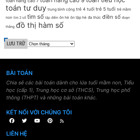
toán nâng cao 9
toán nâng cao 7
toán tư duy
trẻ 5 tuổi
trẻ 4 tuổi
trung bình cộng
trẻ mầm
tìm số
điền số
non
ôn hè
ôn tập hè
đa thức
tìm 2 số
tập đếm
đoạn
đồ thị hàm số
thẳng
LƯU TRỮ
BÀI TOÁN
Chia sẻ các bài toán dành cho lứa tuổi mầm non, Tiểu
học (cấp 1), Trung học cơ sở (THCS), Trung học phổ
thông (THPT) và những bài toán khác.
KẾT NỐI VỚI CHÚNG TÔI
LIÊN HỆ