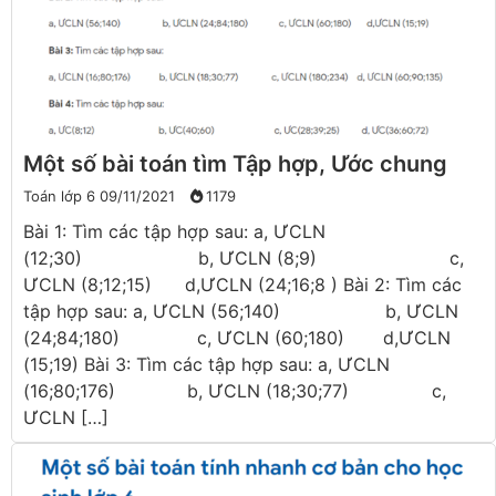
Một số bài toán tìm Tập hợp, Ước chung
Toán lớp 6
09/11/2021
1179
Bài 1: Tìm các tập hợp sau: a, ƯCLN
(12;30) b, ƯCLN (8;9) c,
ƯCLN (8;12;15) d,ƯCLN (24;16;8 ) Bài 2: Tìm các
tập hợp sau: a, ƯCLN (56;140) b, ƯCLN
(24;84;180) c, ƯCLN (60;180) d,ƯCLN
(15;19) Bài 3: Tìm các tập hợp sau: a, ƯCLN
(16;80;176) b, ƯCLN (18;30;77) c,
ƯCLN […]