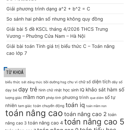
Giải phương trình dạng a^2 + b^2 = C
So sánh hai phân số nhưng không quy đồng
Giải bài 5 đề KSCL tháng 4/2026 THCS Trưng
Vương – Phường Cửa Nam – Hà Nội
Giải bài toán Tính giá trị biểu thức C – Toán nâng
cao lớp 7
TỪ KHOÁ
diện tích
chữ số
chu vi
biểu thức
bồi dưỡng hsg
dãy số
bất đẳng thức
dạy trẻ
khảo sát hàm số
IQ
học sinh
dạy bé
hình chữ nhật
mầm non
số tự
phương trình
lượng giác
phép tính
que diêm
toán iq
nhiên
toán chuyển động
tam giác
toán mầm non
toán nâng cao
toán nâng cao 2
toán
toán nâng cao 5
toán nâng cao 4
nâng cao 3
toán tiểu học