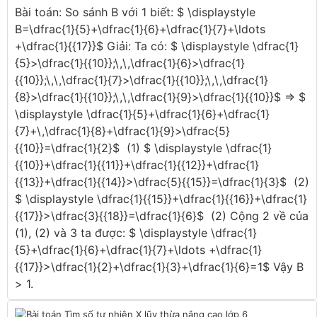
Bài toán: So sánh B với 1 biết: $ \displaystyle
B=\dfrac{1}{5}+\dfrac{1}{6}+\dfrac{1}{7}+\ldots
+\dfrac{1}{{17}}$ Giải: Ta có: $ \displaystyle \dfrac{1}
{5}>\dfrac{1}{{10}};\,\,\dfrac{1}{6}>\dfrac{1}
{{10}};\,\,\dfrac{1}{7}>\dfrac{1}{{10}};\,\,\dfrac{1}
{8}>\dfrac{1}{{10}};\,\,\dfrac{1}{9}>\dfrac{1}{{10}}$ ⇒ $
\displaystyle \dfrac{1}{5}+\dfrac{1}{6}+\dfrac{1}
{7}+\,\dfrac{1}{8}+\dfrac{1}{9}>\dfrac{5}
{{10}}=\dfrac{1}{2}$ (1) $ \displaystyle \dfrac{1}
{{10}}+\dfrac{1}{{11}}+\dfrac{1}{{12}}+\dfrac{1}
{{13}}+\dfrac{1}{{14}}>\dfrac{5}{{15}}=\dfrac{1}{3}$ (2)
$ \displaystyle \dfrac{1}{{15}}+\dfrac{1}{{16}}+\dfrac{1}
{{17}}>\dfrac{3}{{18}}=\dfrac{1}{6}$ (2) Cộng 2 về của
(1), (2) và 3 ta được: $ \displaystyle \dfrac{1}
{5}+\dfrac{1}{6}+\dfrac{1}{7}+\ldots +\dfrac{1}
{{17}}>\dfrac{1}{2}+\dfrac{1}{3}+\dfrac{1}{6}=1$ Vậy B
> 1.