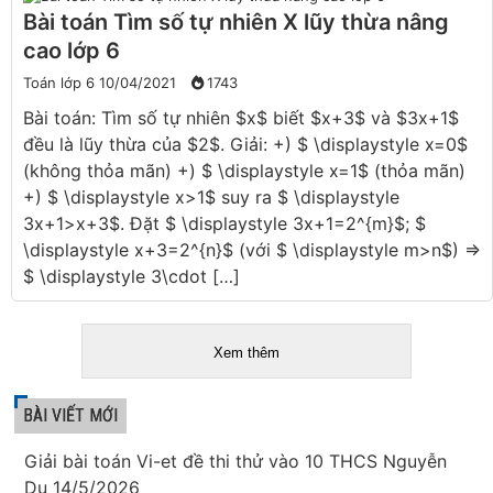
Bài toán Tìm số tự nhiên X lũy thừa nâng
cao lớp 6
Toán lớp 6
10/04/2021
1743
Bài toán: Tìm số tự nhiên $x$ biết $x+3$ và $3x+1$
đều là lũy thừa của $2$. Giải: +) $ \displaystyle x=0$
(không thỏa mãn) +) $ \displaystyle x=1$ (thỏa mãn)
+) $ \displaystyle x>1$ suy ra $ \displaystyle
3x+1>x+3$. Đặt $ \displaystyle 3x+1=2^{m}$; $
\displaystyle x+3=2^{n}$ (với $ \displaystyle m>n$) ⇒
$ \displaystyle 3\cdot […]
Xem thêm
BÀI VIẾT MỚI
Giải bài toán Vi-et đề thi thử vào 10 THCS Nguyễn
Du 14/5/2026