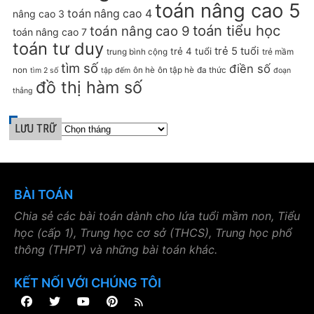
toán nâng cao 5
toán nâng cao 4
nâng cao 3
toán tiểu học
toán nâng cao 9
toán nâng cao 7
toán tư duy
trẻ 5 tuổi
trẻ 4 tuổi
trung bình cộng
trẻ mầm
tìm số
điền số
non
ôn hè
ôn tập hè
đa thức
tìm 2 số
tập đếm
đoạn
đồ thị hàm số
thẳng
LƯU TRỮ
BÀI TOÁN
Chia sẻ các bài toán dành cho lứa tuổi mầm non, Tiểu
học (cấp 1), Trung học cơ sở (THCS), Trung học phổ
thông (THPT) và những bài toán khác.
KẾT NỐI VỚI CHÚNG TÔI