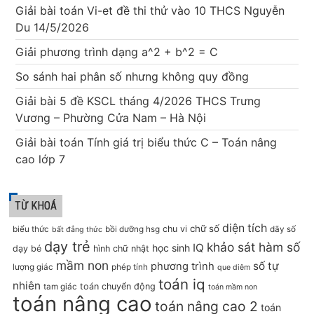
Giải bài toán Vi-et đề thi thử vào 10 THCS Nguyễn
Du 14/5/2026
Giải phương trình dạng a^2 + b^2 = C
So sánh hai phân số nhưng không quy đồng
Giải bài 5 đề KSCL tháng 4/2026 THCS Trưng
Vương – Phường Cửa Nam – Hà Nội
Giải bài toán Tính giá trị biểu thức C – Toán nâng
cao lớp 7
TỪ KHOÁ
diện tích
chữ số
chu vi
biểu thức
bồi dưỡng hsg
dãy số
bất đẳng thức
dạy trẻ
khảo sát hàm số
IQ
học sinh
dạy bé
hình chữ nhật
mầm non
số tự
phương trình
lượng giác
phép tính
que diêm
toán iq
nhiên
toán chuyển động
tam giác
toán mầm non
toán nâng cao
toán nâng cao 2
toán