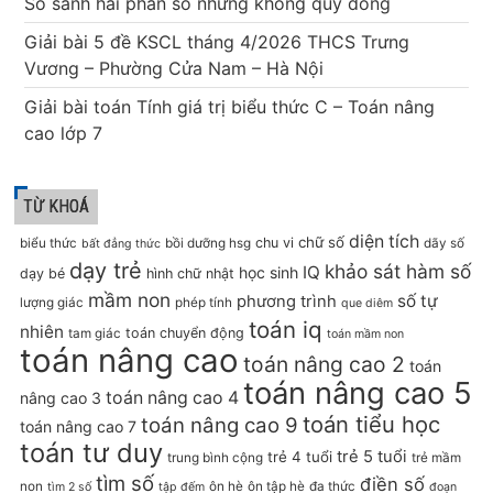
So sánh hai phân số nhưng không quy đồng
Giải bài 5 đề KSCL tháng 4/2026 THCS Trưng
Vương – Phường Cửa Nam – Hà Nội
Giải bài toán Tính giá trị biểu thức C – Toán nâng
cao lớp 7
TỪ KHOÁ
diện tích
chữ số
chu vi
biểu thức
bồi dưỡng hsg
dãy số
bất đẳng thức
dạy trẻ
khảo sát hàm số
IQ
học sinh
dạy bé
hình chữ nhật
mầm non
số tự
phương trình
lượng giác
phép tính
que diêm
toán iq
nhiên
toán chuyển động
tam giác
toán mầm non
toán nâng cao
toán nâng cao 2
toán
toán nâng cao 5
toán nâng cao 4
nâng cao 3
toán tiểu học
toán nâng cao 9
toán nâng cao 7
toán tư duy
trẻ 5 tuổi
trẻ 4 tuổi
trung bình cộng
trẻ mầm
tìm số
điền số
non
ôn hè
ôn tập hè
đa thức
tìm 2 số
tập đếm
đoạn