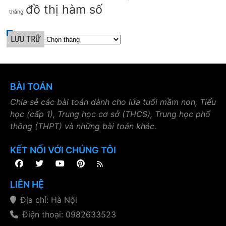
đồ thị hàm số
thẳng
LƯU TRỮ
BÀI TOÁN
Chia sẻ các bài toán dành cho lứa tuổi mầm non, Tiểu
học (cấp 1), Trung học cơ sở (THCS), Trung học phổ
thông (THPT) và những bài toán khác.
KẾT NỐI VỚI CHÚNG TÔI
LIÊN HỆ
Địa chỉ: Hà Nội
Điện thoại: 0982633523