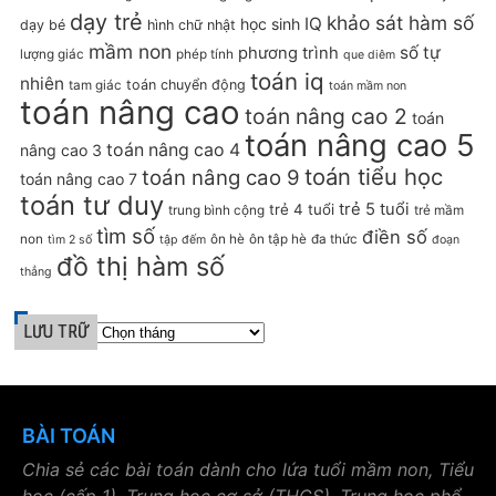
dạy trẻ
khảo sát hàm số
IQ
học sinh
dạy bé
hình chữ nhật
mầm non
số tự
phương trình
lượng giác
phép tính
que diêm
toán iq
nhiên
toán chuyển động
tam giác
toán mầm non
toán nâng cao
toán nâng cao 2
toán
toán nâng cao 5
toán nâng cao 4
nâng cao 3
toán tiểu học
toán nâng cao 9
toán nâng cao 7
toán tư duy
trẻ 5 tuổi
trẻ 4 tuổi
trung bình cộng
trẻ mầm
tìm số
điền số
non
ôn hè
ôn tập hè
đa thức
tìm 2 số
tập đếm
đoạn
đồ thị hàm số
thẳng
LƯU TRỮ
BÀI TOÁN
Chia sẻ các bài toán dành cho lứa tuổi mầm non, Tiểu
học (cấp 1), Trung học cơ sở (THCS), Trung học phổ