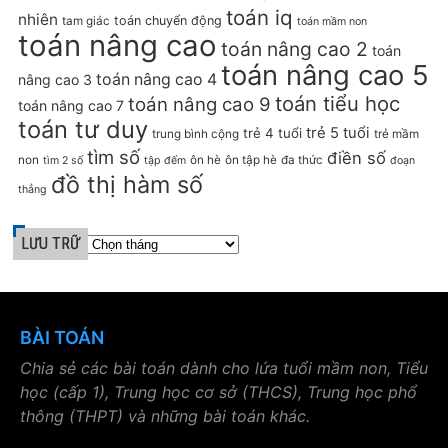
toán iq
nhiên
toán chuyển động
tam giác
toán mầm non
toán nâng cao
toán nâng cao 2
toán
toán nâng cao 5
toán nâng cao 4
nâng cao 3
toán tiểu học
toán nâng cao 9
toán nâng cao 7
toán tư duy
trẻ 5 tuổi
trẻ 4 tuổi
trung bình cộng
trẻ mầm
tìm số
điền số
non
ôn hè
ôn tập hè
đa thức
tìm 2 số
tập đếm
đoạn
đồ thị hàm số
thẳng
LƯU TRỮ
BÀI TOÁN
Chia sẻ các bài toán dành cho lứa tuổi mầm non, Tiểu
học (cấp 1), Trung học cơ sở (THCS), Trung học phổ
thông (THPT) và những bài toán khác.