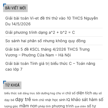
BÀI VIẾT MỚI
Giải bài toán Vi-et đề thi thử vào 10 THCS Nguyễn
Du 14/5/2026
Giải phương trình dạng a^2 + b^2 = C
So sánh hai phân số nhưng không quy đồng
Giải bài 5 đề KSCL tháng 4/2026 THCS Trưng
Vương – Phường Cửa Nam – Hà Nội
Giải bài toán Tính giá trị biểu thức C – Toán nâng
cao lớp 7
TỪ KHOÁ
diện tích
chữ số
chu vi
biểu thức
bồi dưỡng hsg
dãy số
bất đẳng thức
dạy trẻ
khảo sát hàm số
IQ
học sinh
dạy bé
hình chữ nhật
mầm non
số tự
phương trình
lượng giác
phép tính
que diêm