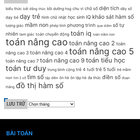
diện tích
chữ số
chu vi
biểu thức
bồi dưỡng hsg
dãy số
bất đẳng thức
dạy trẻ
khảo sát hàm số
IQ
học sinh
dạy bé
hình chữ nhật
mầm non
số tự
phương trình
lượng giác
phép tính
que diêm
toán iq
nhiên
toán chuyển động
tam giác
toán mầm non
toán nâng cao
toán nâng cao 2
toán
toán nâng cao 5
toán nâng cao 4
nâng cao 3
toán tiểu học
toán nâng cao 9
toán nâng cao 7
toán tư duy
trẻ 5 tuổi
trẻ 4 tuổi
trung bình cộng
trẻ mầm
tìm số
điền số
non
ôn hè
ôn tập hè
đa thức
tìm 2 số
tập đếm
đoạn
đồ thị hàm số
thẳng
LƯU TRỮ
BÀI TOÁN