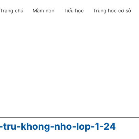
Trang chủ
Mầm non
Tiểu học
Trung học cơ sở
g-tru-khong-nho-lop-1-24