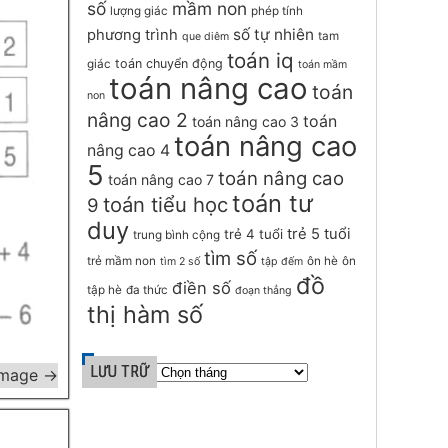
số
mầm non
lượng giác
phép tính
số tự nhiên
phương trình
tam
que diêm
toán iq
toán chuyển động
giác
toán mầm
toán nâng cao
toán
non
nâng cao 2
toán
toán nâng cao 3
toán nâng cao
nâng cao 4
5
toán nâng cao
toán nâng cao 7
toán tư
toán tiểu học
9
duy
trẻ 5 tuổi
trẻ 4 tuổi
trung bình cộng
tìm số
trẻ mầm non
ôn hè
ôn
tìm 2 số
tập đếm
đồ
điền số
tập hè
đa thức
đoạn thẳng
thị hàm số
LƯU TRỮ
Image →