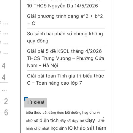
10 THCS Nguyễn Du 14/5/2026
Giải phương trình dạng a^2 + b^2
= C
So sánh hai phân số nhưng không
quy đồng
Giải bài 5 đề KSCL tháng 4/2026
THCS Trưng Vương – Phường Cửa
Nam – Hà Nội
Giải bài toán Tính giá trị biểu thức
C – Toán nâng cao lớp 7
TỪ KHOÁ
chu vi
biểu thức
bồi dưỡng hsg
bất đẳng thức
dạy trẻ
diện tích
chữ số
dạy bé
dãy số
khảo sát hàm
IQ
học sinh
hình chữ nhật