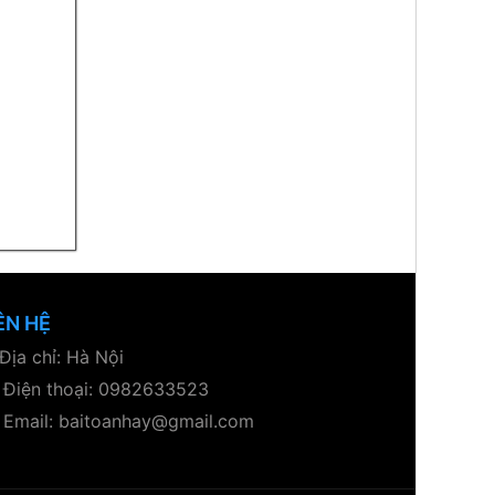
ÊN HỆ
Địa chỉ: Hà Nội
Điện thoại: 0982633523
Email: baitoanhay@gmail.com