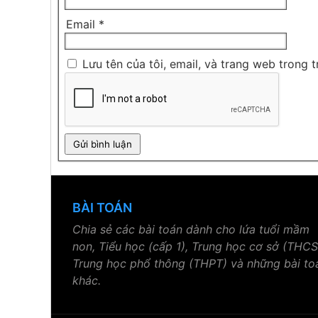
Email
*
Lưu tên của tôi, email, và trang web trong t
BÀI TOÁN
Chia sẻ các bài toán dành cho lứa tuổi mầm
non, Tiểu học (cấp 1), Trung học cơ sở (THCS
Trung học phổ thông (THPT) và những bài to
khác.