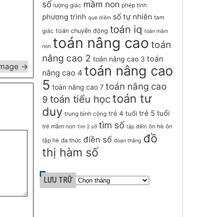
số
mầm non
lượng giác
phép tính
số tự nhiên
phương trình
tam
que diêm
toán iq
toán chuyển động
giác
toán mầm
toán nâng cao
toán
non
nâng cao 2
toán
toán nâng cao 3
Image →
toán nâng cao
nâng cao 4
5
toán nâng cao
toán nâng cao 7
toán tư
toán tiểu học
9
duy
trẻ 5 tuổi
trẻ 4 tuổi
trung bình cộng
tìm số
trẻ mầm non
ôn hè
ôn
tìm 2 số
tập đếm
đồ
điền số
tập hè
đa thức
đoạn thẳng
thị hàm số
LƯU TRỮ