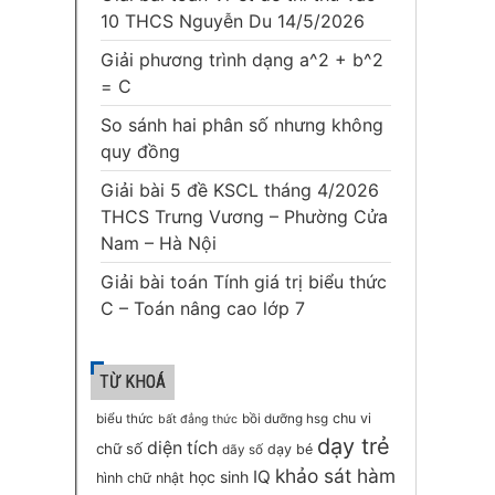
10 THCS Nguyễn Du 14/5/2026
Giải phương trình dạng a^2 + b^2
= C
So sánh hai phân số nhưng không
quy đồng
Giải bài 5 đề KSCL tháng 4/2026
THCS Trưng Vương – Phường Cửa
Nam – Hà Nội
Giải bài toán Tính giá trị biểu thức
C – Toán nâng cao lớp 7
TỪ KHOÁ
chu vi
biểu thức
bồi dưỡng hsg
bất đẳng thức
dạy trẻ
diện tích
chữ số
dạy bé
dãy số
khảo sát hàm
IQ
học sinh
hình chữ nhật