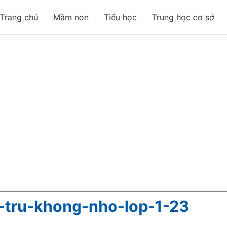
Trang chủ
Mầm non
Tiểu học
Trung học cơ sở
g-tru-khong-nho-lop-1-23