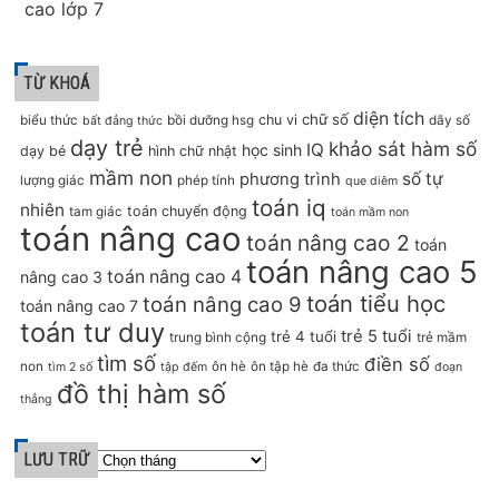
cao lớp 7
TỪ KHOÁ
diện tích
chữ số
chu vi
biểu thức
bồi dưỡng hsg
dãy số
bất đẳng thức
dạy trẻ
khảo sát hàm số
IQ
học sinh
dạy bé
hình chữ nhật
mầm non
số tự
phương trình
lượng giác
phép tính
que diêm
toán iq
nhiên
toán chuyển động
tam giác
toán mầm non
toán nâng cao
toán nâng cao 2
toán
toán nâng cao 5
toán nâng cao 4
nâng cao 3
toán tiểu học
toán nâng cao 9
toán nâng cao 7
toán tư duy
trẻ 5 tuổi
trẻ 4 tuổi
trung bình cộng
trẻ mầm
tìm số
điền số
non
ôn hè
ôn tập hè
đa thức
tìm 2 số
tập đếm
đoạn
đồ thị hàm số
thẳng
LƯU TRỮ