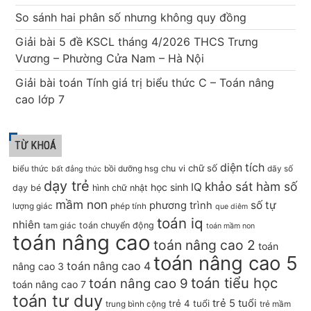
So sánh hai phân số nhưng không quy đồng
Giải bài 5 đề KSCL tháng 4/2026 THCS Trưng
Vương – Phường Cửa Nam – Hà Nội
Giải bài toán Tính giá trị biểu thức C – Toán nâng
cao lớp 7
TỪ KHOÁ
diện tích
chữ số
chu vi
biểu thức
bồi dưỡng hsg
dãy số
bất đẳng thức
dạy trẻ
khảo sát hàm số
IQ
học sinh
dạy bé
hình chữ nhật
mầm non
số tự
phương trình
lượng giác
phép tính
que diêm
toán iq
nhiên
toán chuyển động
tam giác
toán mầm non
toán nâng cao
toán nâng cao 2
toán
toán nâng cao 5
toán nâng cao 4
nâng cao 3
toán tiểu học
toán nâng cao 9
toán nâng cao 7
toán tư duy
trẻ 5 tuổi
trẻ 4 tuổi
trung bình cộng
trẻ mầm