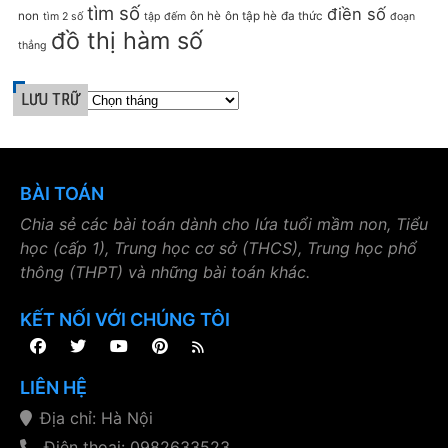
tìm số
điền số
non
ôn hè
ôn tập hè
đa thức
tìm 2 số
tập đếm
đoạn
đồ thị hàm số
thẳng
LƯU TRỮ
BÀI TOÁN
Chia sẻ các bài toán dành cho lứa tuổi mầm non, Tiểu
học (cấp 1), Trung học cơ sở (THCS), Trung học phổ
thông (THPT) và những bài toán khác.
KẾT NỐI VỚI CHÚNG TÔI
LIÊN HỆ
Địa chỉ: Hà Nội
Điện thoại: 0982633523