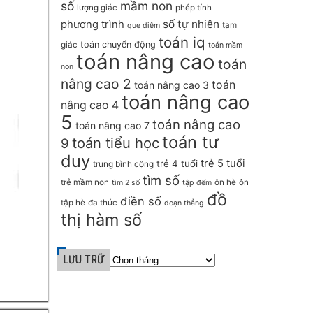
số
mầm non
lượng giác
phép tính
số tự nhiên
phương trình
tam
que diêm
toán iq
toán chuyển động
giác
toán mầm
toán nâng cao
toán
non
nâng cao 2
toán
toán nâng cao 3
toán nâng cao
nâng cao 4
5
toán nâng cao
toán nâng cao 7
toán tư
toán tiểu học
9
duy
trẻ 5 tuổi
trẻ 4 tuổi
trung bình cộng
tìm số
trẻ mầm non
ôn hè
ôn
tìm 2 số
tập đếm
đồ
điền số
tập hè
đa thức
đoạn thẳng
thị hàm số
LƯU TRỮ