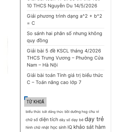
10 THCS Nguyễn Du 14/5/2026
Giải phương trình dạng a^2 + b^2
= C
So sánh hai phân số nhưng không
quy đồng
Giải bài 5 đề KSCL tháng 4/2026
THCS Trưng Vương – Phường Cửa
Nam – Hà Nội
Giải bài toán Tính giá trị biểu thức
C – Toán nâng cao lớp 7
TỪ KHOÁ
chu vi
biểu thức
bồi dưỡng hsg
bất đẳng thức
dạy trẻ
diện tích
chữ số
dạy bé
dãy số
khảo sát hàm
IQ
học sinh
hình chữ nhật