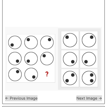
← Previous Image
Next Image →