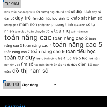
TỪ KHOÁ
diện tích
chữ số
chu vi
biểu thức
bồi dưỡng hsg
dãy số
bất đẳng thức
dạy trẻ
khảo sát hàm số
IQ
học sinh
dạy bé
hình chữ nhật
mầm non
số tự
phương trình
lượng giác
phép tính
que diêm
toán iq
nhiên
toán chuyển động
tam giác
toán mầm non
toán nâng cao
toán nâng cao 2
toán
toán nâng cao 5
toán nâng cao 4
nâng cao 3
toán tiểu học
toán nâng cao 9
toán nâng cao 7
toán tư duy
trẻ 5 tuổi
trẻ 4 tuổi
trung bình cộng
trẻ mầm
tìm số
điền số
non
ôn hè
ôn tập hè
đa thức
tìm 2 số
tập đếm
đoạn
đồ thị hàm số
thẳng
LƯU TRỮ