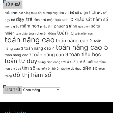
TỪ KHOÁ
diện tích
chữ số
chu vi
biểu thức
bồi dưỡng hsg
dãy số
bất đẳng thức
dạy trẻ
khảo sát hàm số
IQ
học sinh
dạy bé
hình chữ nhật
mầm non
số tự
phương trình
lượng giác
phép tính
que diêm
toán iq
nhiên
toán chuyển động
tam giác
toán mầm non
toán nâng cao
toán nâng cao 2
toán
toán nâng cao 5
toán nâng cao 4
nâng cao 3
toán tiểu học
toán nâng cao 9
toán nâng cao 7
toán tư duy
trẻ 5 tuổi
trẻ 4 tuổi
trung bình cộng
trẻ mầm
tìm số
điền số
non
ôn hè
ôn tập hè
đa thức
tìm 2 số
tập đếm
đoạn
đồ thị hàm số
thẳng
LƯU TRỮ