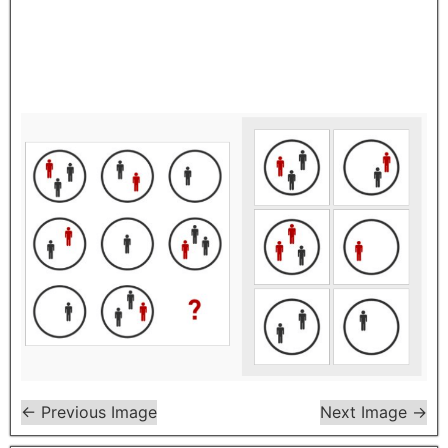
← Previous Image
Next Image →