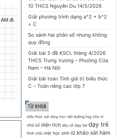
10 THCS Nguyễn Du 14/5/2026
Giải phương trình dạng a^2 + b^2
= C
So sánh hai phân số nhưng không
quy đồng
Giải bài 5 đề KSCL tháng 4/2026
THCS Trưng Vương – Phường Cửa
Nam – Hà Nội
Giải bài toán Tính giá trị biểu thức
C – Toán nâng cao lớp 7
TỪ KHOÁ
chu vi
biểu thức
bồi dưỡng hsg
bất đẳng thức
dạy trẻ
diện tích
chữ số
dạy bé
dãy số
khảo sát hàm
IQ
học sinh
hình chữ nhật