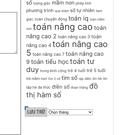
số
mầm non
lượng giác
phép tính
số tự nhiên
phương trình
tam
que diêm
toán iq
toán chuyển động
giác
toán mầm
toán nâng cao
toán
non
nâng cao 2
toán
toán nâng cao 3
toán nâng cao
nâng cao 4
5
toán nâng cao
toán nâng cao 7
toán tư
toán tiểu học
9
duy
trẻ 5 tuổi
trẻ 4 tuổi
trung bình cộng
tìm số
trẻ mầm non
ôn hè
ôn
tìm 2 số
tập đếm
đồ
điền số
tập hè
đa thức
đoạn thẳng
thị hàm số
LƯU TRỮ