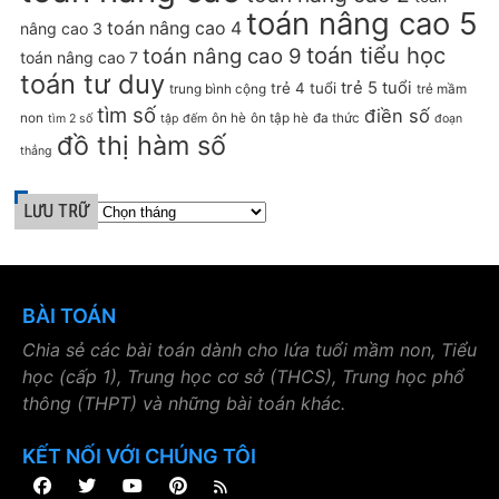
toán nâng cao 5
toán nâng cao 4
nâng cao 3
toán tiểu học
toán nâng cao 9
toán nâng cao 7
toán tư duy
trẻ 5 tuổi
trẻ 4 tuổi
trung bình cộng
trẻ mầm
tìm số
điền số
non
ôn hè
ôn tập hè
đa thức
tìm 2 số
tập đếm
đoạn
đồ thị hàm số
thẳng
LƯU TRỮ
BÀI TOÁN
Chia sẻ các bài toán dành cho lứa tuổi mầm non, Tiểu
học (cấp 1), Trung học cơ sở (THCS), Trung học phổ
thông (THPT) và những bài toán khác.
KẾT NỐI VỚI CHÚNG TÔI