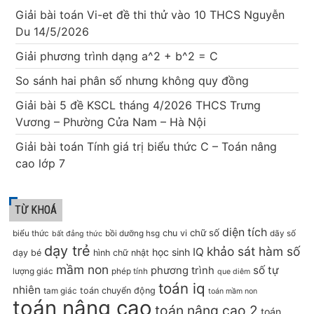
Giải bài toán Vi-et đề thi thử vào 10 THCS Nguyễn
Du 14/5/2026
Giải phương trình dạng a^2 + b^2 = C
So sánh hai phân số nhưng không quy đồng
Giải bài 5 đề KSCL tháng 4/2026 THCS Trưng
Vương – Phường Cửa Nam – Hà Nội
Giải bài toán Tính giá trị biểu thức C – Toán nâng
cao lớp 7
TỪ KHOÁ
diện tích
chữ số
chu vi
biểu thức
bồi dưỡng hsg
dãy số
bất đẳng thức
dạy trẻ
khảo sát hàm số
IQ
học sinh
dạy bé
hình chữ nhật
mầm non
số tự
phương trình
lượng giác
phép tính
que diêm
toán iq
nhiên
toán chuyển động
tam giác
toán mầm non
toán nâng cao
toán nâng cao 2
toán