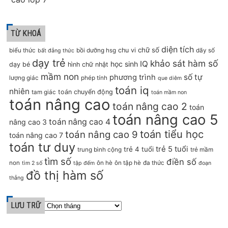
TỪ KHOÁ
diện tích
chữ số
chu vi
biểu thức
bồi dưỡng hsg
dãy số
bất đẳng thức
dạy trẻ
khảo sát hàm số
IQ
học sinh
dạy bé
hình chữ nhật
mầm non
số tự
phương trình
lượng giác
phép tính
que diêm
toán iq
nhiên
toán chuyển động
tam giác
toán mầm non
toán nâng cao
toán nâng cao 2
toán
toán nâng cao 5
toán nâng cao 4
nâng cao 3
toán tiểu học
toán nâng cao 9
toán nâng cao 7
toán tư duy
trẻ 5 tuổi
trẻ 4 tuổi
trung bình cộng
trẻ mầm
tìm số
điền số
non
ôn hè
ôn tập hè
đa thức
tìm 2 số
tập đếm
đoạn
đồ thị hàm số
thẳng
LƯU TRỮ