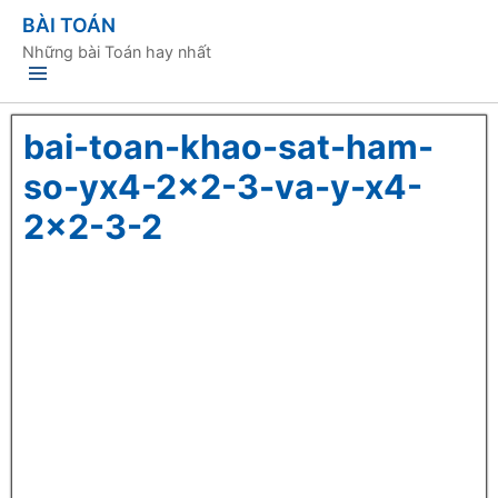
BÀI TOÁN
Những bài Toán hay nhất
bai-toan-khao-sat-ham-
so-yx4-2×2-3-va-y-x4-
2×2-3-2