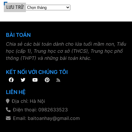
LƯU TRỮ
BÀI TOÁN
Chia sẻ các bài toán dành cho lứa tuổi mầm non, Tiểu
học (cấp 1), Trung học cơ sở (THCS), Trung học phổ
thông (THPT) và những bài toán khác.
KẾT NỐI VỚI CHÚNG TÔI
LIÊN HỆ
Địa chỉ: Hà Nội
Điện thoại: 0982633523
Email: baitoanhay@gmail.com