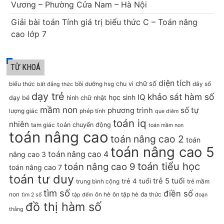
Vương – Phường Cửa Nam – Hà Nội
Giải bài toán Tính giá trị biểu thức C – Toán nâng
cao lớp 7
TỪ KHOÁ
diện tích
chữ số
chu vi
biểu thức
bồi dưỡng hsg
dãy số
bất đẳng thức
dạy trẻ
khảo sát hàm số
IQ
học sinh
dạy bé
hình chữ nhật
mầm non
số tự
phương trình
lượng giác
phép tính
que diêm
toán iq
nhiên
toán chuyển động
tam giác
toán mầm non
toán nâng cao
toán nâng cao 2
toán
toán nâng cao 5
toán nâng cao 4
nâng cao 3
toán tiểu học
toán nâng cao 9
toán nâng cao 7
toán tư duy
trẻ 5 tuổi
trẻ 4 tuổi
trung bình cộng
trẻ mầm
tìm số
điền số
non
ôn hè
ôn tập hè
đa thức
tìm 2 số
tập đếm
đoạn
đồ thị hàm số
thẳng