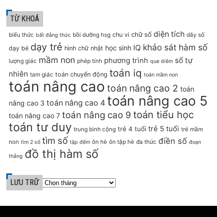
TỪ KHOÁ
diện tích
chữ số
chu vi
biểu thức
bồi dưỡng hsg
dãy số
bất đẳng thức
dạy trẻ
khảo sát hàm số
IQ
học sinh
dạy bé
hình chữ nhật
mầm non
số tự
phương trình
lượng giác
phép tính
que diêm
toán iq
nhiên
toán chuyển động
tam giác
toán mầm non
toán nâng cao
toán nâng cao 2
toán
toán nâng cao 5
toán nâng cao 4
nâng cao 3
toán tiểu học
toán nâng cao 9
toán nâng cao 7
toán tư duy
trẻ 5 tuổi
trẻ 4 tuổi
trung bình cộng
trẻ mầm
tìm số
điền số
non
ôn hè
ôn tập hè
đa thức
tìm 2 số
tập đếm
đoạn
đồ thị hàm số
thẳng
LƯU TRỮ